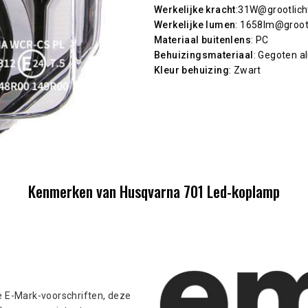
Werkelijke kracht
:31W@grootlich
Werkelijke lumen
: 1658lm@groot
Materiaal buitenlens
: PC
Behuizingsmateriaal
: Gegoten 
Kleur behuizing
: Zwart
Kenmerken van Husqvarna 701 Led-koplamp
e E-Mark-voorschriften, deze