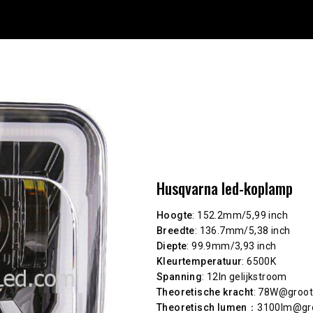
Husqvarna led-koplamp
Hoogte
: 152.2mm/5,99 inch
Breedte
: 136.7mm/5,38 inch
Diepte
: 99.9mm/3,93 inch
Kleurtemperatuur
: 6500K
Spanning
: 12In gelijkstroom
Theoretische kracht
: 78W@groot
Theoretisch lumen
：3100lm@groo