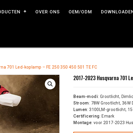
ODUCTEN
OVER ONS
OEM/ODM
DOWNLOADE
na 701 Led-koplamp – FE 250 350 450 501 TE FC
2017-2023 Husqvarna 701 Le
Beam-modi
: Grootlicht, Dimlic
Stroom
: 78W Grootlicht, 36W 
Lumen
: 3100LM-grootlicht, 1
Certificering
: Emark
Montage
: voor 2017-2023 Hu