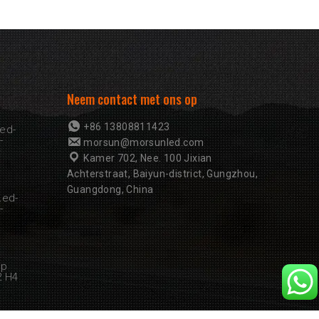
Neem contact met ons op
+86 13808811423
ed-
-
morsun@morsunled.com
Kamer 702, Nee. 100 Jixian
Achterstraat, Baiyun-district, Gungzhou,
Guangdong, China
Led-
-
mp
2 H4