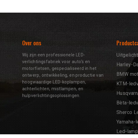
Over ons
Productc
Uitgelich
Wij zijn een professionele LED-
verlichtingsfabriek voor auto's en
Harley-Da
motorfietsen, gespecialiseerd in het
BMW motor
ontwerp, ontwikkeling, en productie van
hoogwaardige LED-koplampen,
KTM-ledv
achterlichten, mistlampen, en
Husqvarna
hulpverlichtingsoplossingen.
Bèta-ledv
Sherco Le
Yamaha-le
Led-lamp