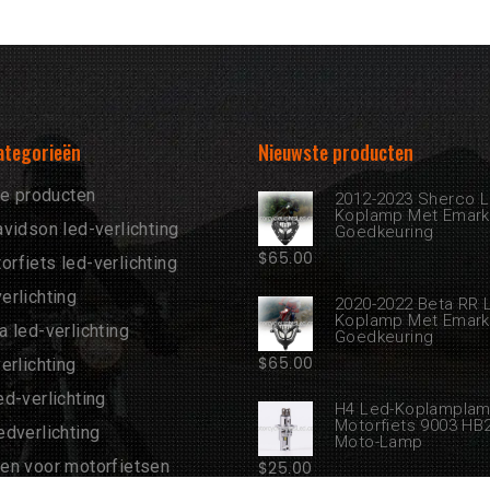
ategorieën
Nieuwste producten
te producten
2012-2023 Sherco L
Koplamp Met Emark
vidson led-verlichting
Goedkeuring
$
65.00
fiets led-verlichting
erlichting
2020-2022 Beta RR 
Koplamp Met Emark
 led-verlichting
Goedkeuring
$
65.00
erlichting
d-verlichting
H4 Led-Koplampla
Motorfiets 9003 HB
dverlichting
Moto-Lamp
en voor motorfietsen
$
25.00