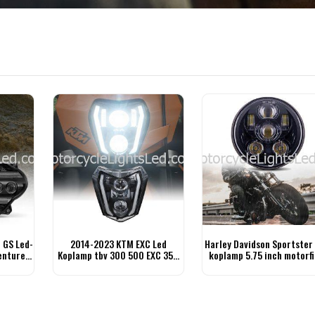
 GS Led-
2014-2023 KTM EXC Led
Harley Davidson Sportster 
enture-
Koplamp tbv 300 500 EXC 350
koplamp 5.75 inch motorfi
EXC-F 250 XCF-W
koplamp