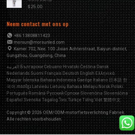
$
25.00
Neem contact met ons op
+86 13808811423
morsun@morsunled.com
Kamer 702, Nee. 100 Jixian Achterstraat, Baiyun-district,
Gungzhou, Guangdong, China
العربية
Български
Cebuano
Hrvatski
Čeština
Dansk
Nederlands
Suomi
Français
Deutsch
English
Ελληνικά
Magyar
Íslenska
Bahasa Indonesia
Gaeilge
Italiano
日本語
한
국어
ភាសាខ្មែរ
Latviešu
Lietuvių
Bahasa Melayu
Norsk
Polski
Português
Română
Русский
Српски
Slovenčina
Slovenščina
Español
Svenska
Tagalog
ไทย
Türkçe
Tiếng Việt
繁體中文
Copyright © 2026
OEM/ODM-motorfietsverlichting
Fabriek.
Alle rechten voorbehouden.