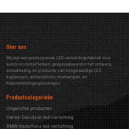
Over ons
Wij zijn een professionele LED-verlichtingsfabriek voor
auto's en motorfietsen, gespecialiseerd in het ontwerp,
ontwikkeling, en productie van hoogwaardige LED-
koplampen, achterlichten, mistlampen, en
hulpverlichtingsoplossingen.
Productcategorieën
Uitgelichte producten
Harley-Davidson led-verlichting
BMW motorfiets led-verlichting