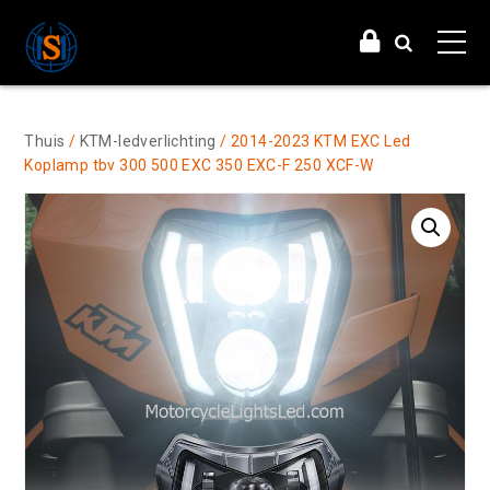
Thuis
/
KTM-ledverlichting
/ 2014-2023 KTM EXC Led
Koplamp tbv 300 500 EXC 350 EXC-F 250 XCF-W