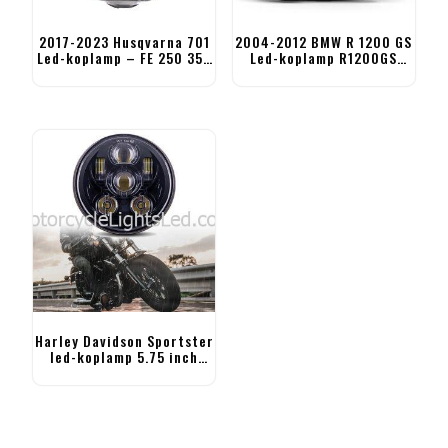
2017-2023 Husqvarna 701
2004-2012 BMW R 1200 GS
Led-koplamp – FE 250 350
Led-koplamp R1200GS
450 501 TE FC
Adventure-koplamp
Harley Davidson Sportster
led-koplamp 5.75 inch
motorfiets koplamp