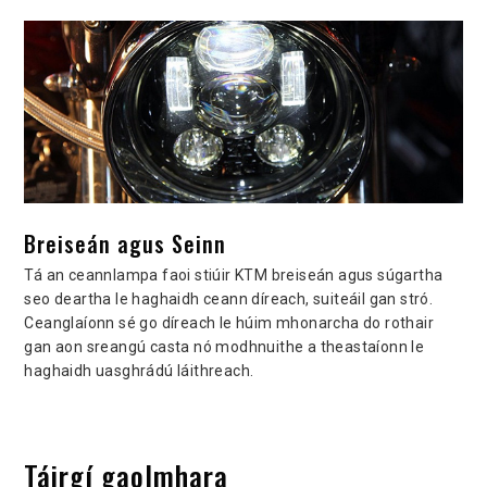
Breiseán agus Seinn
Tá an ceannlampa faoi stiúir KTM breiseán agus súgartha
seo deartha le haghaidh ceann díreach, suiteáil gan stró.
Ceanglaíonn sé go díreach le húim mhonarcha do rothair
gan aon sreangú casta nó modhnuithe a theastaíonn le
haghaidh uasghrádú láithreach.
Táirgí gaolmhara