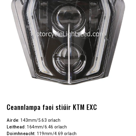
Ceannlampa faoi stiúir KTM EXC
Airde
: 143mm/5.63 orlach
Leithead
: 164mm/6.46 orlach
Doimhneacht
: 119mm/4.69 orlach