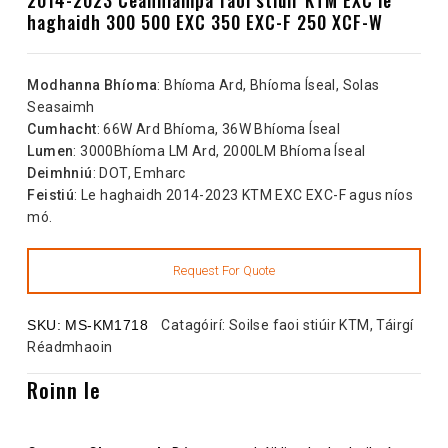
haghaidh 300 500 EXC 350 EXC-F 250 XCF-W
Modhanna Bhíoma
: Bhíoma Ard, Bhíoma Íseal, Solas
Seasaimh
Cumhacht
: 66W Ard Bhíoma, 36W Bhíoma Íseal
Lumen
: 3000Bhíoma LM Ard, 2000LM Bhíoma Íseal
Deimhniú
: DOT, Emharc
Feistiú
: Le haghaidh 2014-2023 KTM EXC EXC-F agus níos
mó.
SKU:
MS-KM1718
Catagóirí:
Soilse faoi stiúir KTM
,
Táirgí
Réadmhaoin
Roinn le