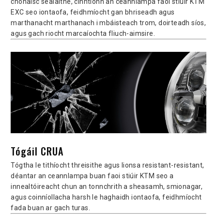
chónaisc séalaithe, cinntíonn an ceannlampa faoi stiúir KTM
EXC seo iontaofa, feidhmíocht gan bhriseadh agus
marthanacht marthanach i mbáisteach trom, doirteadh síos,
agus gach riocht marcaíochta fliuch-aimsire.
Tógáil CRUA
Tógtha le tithíocht threisithe agus lionsa resistant-resistant,
déantar an ceannlampa buan faoi stiúir KTM seo a
innealtóireacht chun an tonnchrith a sheasamh, smionagar,
agus coinníollacha harsh le haghaidh iontaofa, feidhmíocht
fada buan ar gach turas.