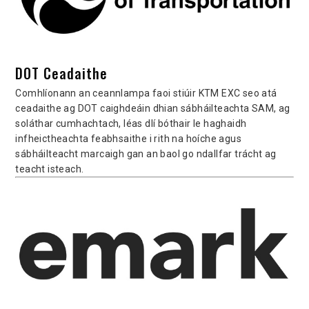
DOT Ceadaithe
Comhlíonann an ceannlampa faoi stiúir KTM EXC seo atá
ceadaithe ag DOT caighdeáin dhian sábháilteachta SAM, ag
soláthar cumhachtach, léas dlí bóthair le haghaidh
infheictheachta feabhsaithe i rith na hoíche agus
sábháilteacht marcaigh gan an baol go ndallfar trácht ag
teacht isteach.