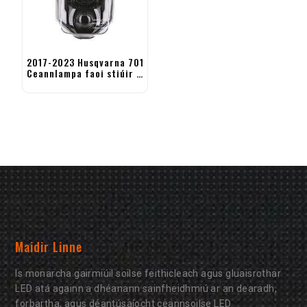
2017-2023 Husqvarna 701
Ceannlampa faoi stiúir –
FE 250 350 450 501 TE FC
Maidir Linne
Is monarcha gairmiúil soilse feithicleach agus gluaisrothar
LED atá againn a dhéanann sainfheidhmiú ar an dearadh,
forbartha, agus déantúsaíocht ceannsoilse LED