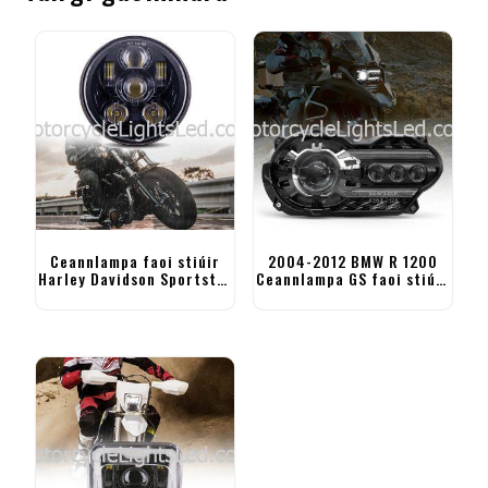
Ceannlampa faoi stiúir
2004-2012 BMW R 1200
Harley Davidson Sportster
Ceannlampa GS faoi stiúir
5.75 orlach Ceannlampa
R1200GS Ceannlampa
Gluaisrothar
Eachtraíochta