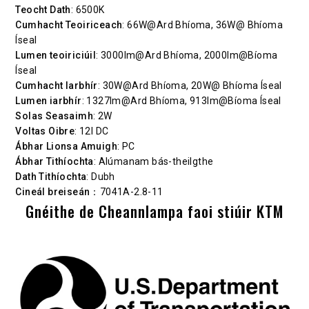
Teocht Dath
: 6500K
Cumhacht Teoiriceach
: 66W@Ard Bhíoma, 36W@ Bhíoma
Íseal
Lumen teoiriciúil
: 3000lm@Ard Bhíoma, 2000lm@Bíoma
Íseal
Cumhacht Iarbhír
: 30W@Ard Bhíoma, 20W@ Bhíoma Íseal
Lumen iarbhír
: 1327lm@Ard Bhíoma, 913lm@Bíoma Íseal
Solas Seasaimh
: 2W
Voltas Oibre
: 12I DC
Ábhar Lionsa Amuigh
: PC
Ábhar Tithíochta
: Alúmanam bás-theilgthe
Dath Tithíochta
: Dubh
Cineál breiseán
：7041A-2.8-11
Gnéithe de Cheannlampa faoi stiúir KTM