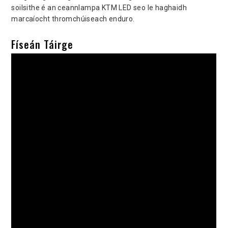
soilsithe é an ceannlampa KTM LED seo le haghaidh
marcaíocht thromchúiseach enduro.
Físeán Táirge