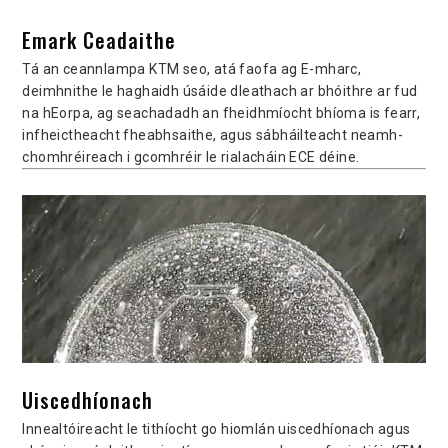
Emark Ceadaithe
Tá an ceannlampa KTM seo, atá faofa ag E-mharc,
deimhnithe le haghaidh úsáide dleathach ar bhóithre ar fud
na hEorpa, ag seachadadh an fheidhmíocht bhíoma is fearr,
infheictheacht fheabhsaithe, agus sábháilteacht neamh-
chomhréireach i gcomhréir le rialacháin ECE déine.
Uiscedhíonach
Innealtóireacht le tithíocht go hiomlán uiscedhíonach agus