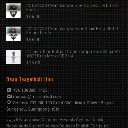
2012-2023 Ceannlampa Sherco Led Le Emark
Faofa
$
65.00
2020-2022 Ceannlampa Faoi Stiúir Beta RR Le
Emark Faofa
$
65.00
Gluaisrothar Bolgán Ceannlampa Faoi Stiúir H4
9003 Bulb Moto HB2 H4
$
25.00
Déan Teagmháil Linn
+86 13808811423
morsun@morsunled.com
Seomra 702, Níl. 100 Sráid Chúl Jixian, Dúiche Baiyun,
Gungzhou, Guangdong, tSín
العربية
Български
Cebuano
Hrvatski
Čeština
Dansk
Nederlands
Suomi
Français
Deutsch
English
Ελληνικά