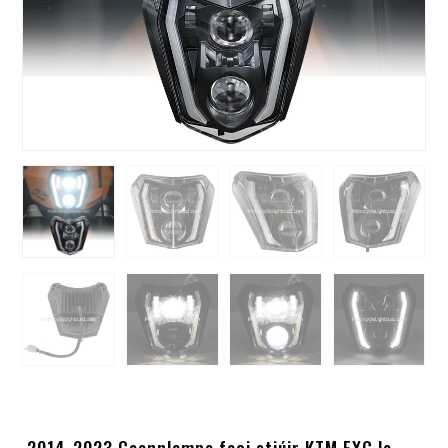
2014-2023 Ceannlampa faoi stiúir KTM EXC le