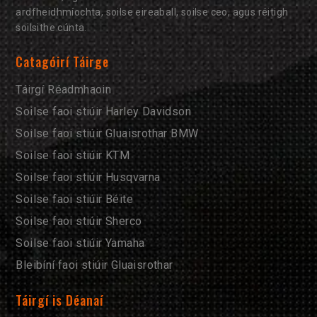
ardfheidhmíochta, soilse eireaball, soilse ceo, agus réitigh
soilsithe cúnta.
Catagóirí Táirge
Táirgí Réadmhaoin
Soilse faoi stiúir Harley Davidson
Soilse faoi stiúir Gluaisrothar BMW
Soilse faoi stiúir KTM
Soilse faoi stiúir Husqvarna
Soilse faoi stiúir Béite
Soilse faoi stiúir Sherco
Soilse faoi stiúir Yamaha
Bleibíní faoi stiúir Gluaisrothar
Táirgí is Déanaí