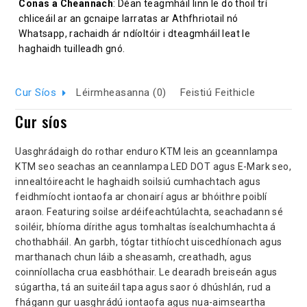
Conas a Cheannach
: Déan teagmháil linn le do thoil trí
chliceáil ar an gcnaipe Iarratas ar Athfhriotail nó
Whatsapp, rachaidh ár ndíoltóir i dteagmháil leat le
haghaidh tuilleadh gnó.
Cur Síos
Léirmheasanna (0)
Feistiú Feithicle
Cur síos
Uasghrádaigh do rothar enduro KTM leis an gceannlampa
KTM seo seachas an ceannlampa LED DOT agus E-Mark seo,
innealtóireacht le haghaidh soilsiú cumhachtach agus
feidhmíocht iontaofa ar chonairí agus ar bhóithre poiblí
araon. Featuring soilse ardéifeachtúlachta, seachadann sé
soiléir, bhíoma dírithe agus tomhaltas ísealchumhachta á
chothabháil. An garbh, tógtar tithíocht uiscedhíonach agus
marthanach chun láib a sheasamh, creathadh, agus
coinníollacha crua easbhóthair. Le dearadh breiseán agus
súgartha, tá an suiteáil tapa agus saor ó dhúshlán, rud a
fhágann gur uasghrádú iontaofa agus nua-aimseartha