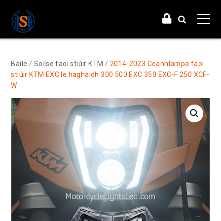
Baile
/
Soilse faoi stiúir KTM
/ 2014-2023 Ceannlampa faoi
stiúir KTM EXC le haghaidh 300 500 EXC 350 EXC-F 250 XCF-
W