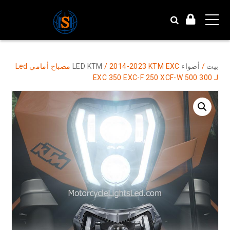
بيت
/
أضواء LED KTM
/ 2014-2023 KTM EXC مصباح أمامي Led
لـ 300 500 EXC 350 EXC-F 250 XCF-W