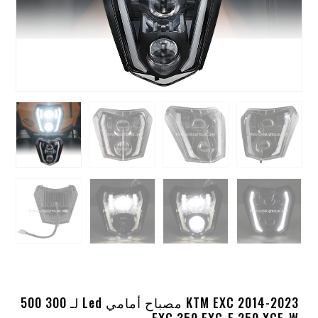
2014-2023 KTM EXC مصباح أمامي Led لـ 300 500
EXC 350 EXC-F 250 XCF-W