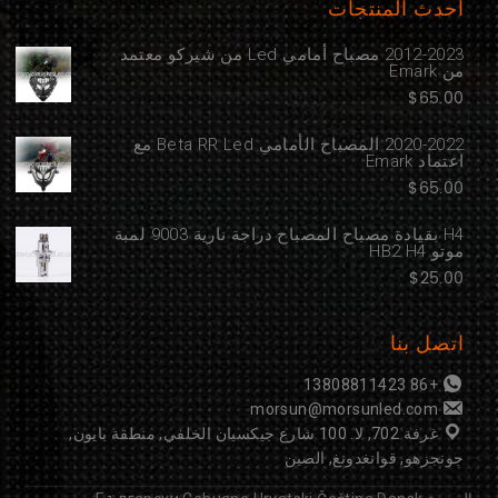
أحدث المنتجات
2012-2023 مصباح أمامي Led من شيركو معتمد
من Emark
$
65.00
2020-2022 المصباح الأمامي Beta RR Led مع
اعتماد Emark
$
65.00
H4 بقيادة مصباح المصباح دراجة نارية 9003 لمبة
موتو HB2 H4
$
25.00
اتصل بنا
+86 13808811423
morsun@morsunled.com
غرفة 702, لا. 100 شارع جيكسيان الخلفي, منطقة بايون,
جونجزهو, قوانغدونغ, الصين