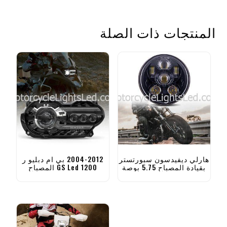
المنتجات ذات الصلة
هارلي ديفيدسون سبورتستر
2004-2012 بي ام دبليو ر
بقيادة المصباح 5.75 بوصة
1200 GS Led المصباح
دراجة نارية المصباح
R1200GS المصباح الأمامي
للمغامرة