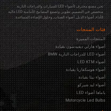
نحن مصنع محترف لأضواء LED للسيارات والدراجات النارية
متخصص في التصميم, تطوير, وتصنيع المصابيح الأمامية LED عالية
الأداء, أضواء الذيل, أضواء الضباب, وحلول الإضاءة المساعدة.
فئات المنتجات
المنتجات المميزة
أضواء هارلي ديفيدسون بقيادة
أضواء LED للدراجات النارية BMW
أضواء LED KTM
أضواء هوسكفارنا بقيادة
أضواء بيتا بقيادة
أضواء ليد شيركو
ياماها أضواء LED
Motorcycle Led Bulbs