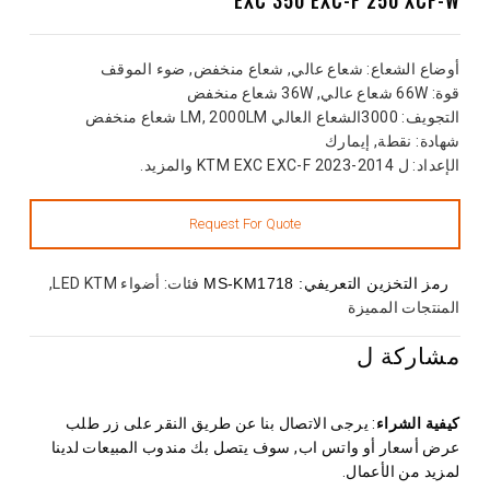
أوضاع الشعاع
: شعاع عالي, شعاع منخفض, ضوء الموقف
قوة
: 66W شعاع عالي, 36W شعاع منخفض
التجويف
: 3000الشعاع العالي LM, 2000LM شعاع منخفض
شهادة
: نقطة, إيمارك
الإعداد
: ل 2014-2023 KTM EXC EXC-F والمزيد.
رمز التخزين التعريفي:
MS-KM1718
فئات:
أضواء LED KTM
,
المنتجات المميزة
مشاركة ل
كيفية الشراء
: يرجى الاتصال بنا عن طريق النقر على زر طلب
عرض أسعار أو واتس اب, سوف يتصل بك مندوب المبيعات لدينا
لمزيد من الأعمال.