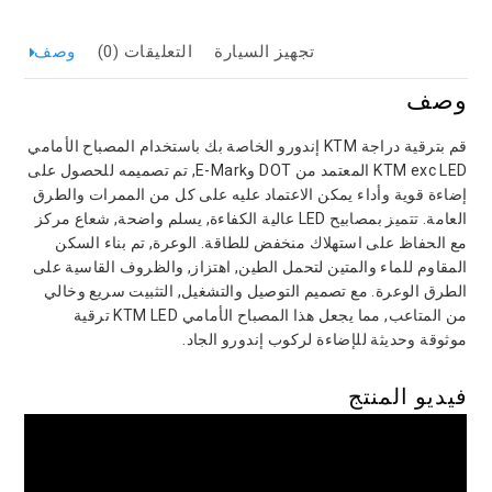
تجهيز السيارة
التعليقات (0)
وصف
وصف
قم بترقية دراجة KTM إندورو الخاصة بك باستخدام المصباح الأمامي
KTM exc LED المعتمد من DOT وE-Mark, تم تصميمه للحصول على
إضاءة قوية وأداء يمكن الاعتماد عليه على كل من الممرات والطرق
العامة. تتميز بمصابيح LED عالية الكفاءة, يسلم واضحة, شعاع مركز
مع الحفاظ على استهلاك منخفض للطاقة. الوعرة, تم بناء السكن
المقاوم للماء والمتين لتحمل الطين, اهتزاز, والظروف القاسية على
الطرق الوعرة. مع تصميم التوصيل والتشغيل, التثبيت سريع وخالي
من المتاعب, مما يجعل هذا المصباح الأمامي KTM LED ترقية
موثوقة وحديثة للإضاءة لركوب إندورو الجاد.
فيديو المنتج