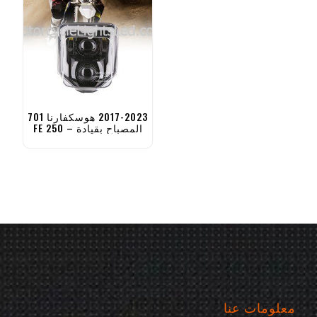
2017-2023 هوسكفارنا 701
المصباح بقيادة – FE 250
350 450 501 تي إف سي
معلومات عنا