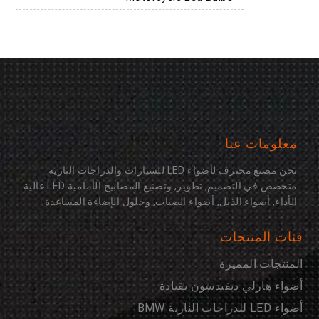
معلومات عنا
نحن مصنع محترف لأضواء LED للسيارات والدراجات النارية
متخصص في التصميم, تطوير, وتصنيع المصابيح الأمامية LED عالية
الأداء, أضواء الذيل, أضواء الضباب, وحلول الإضاءة المساعدة.
فئات المنتجات
المنتجات المميزة
أضواء هارلي ديفيدسون بقيادة
أضواء LED للدراجات النارية BMW