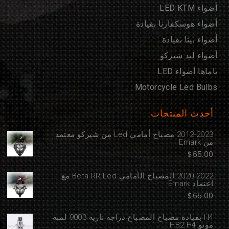
أضواء LED KTM
أضواء هوسكفارنا بقيادة
أضواء بيتا بقيادة
أضواء ليد شيركو
ياماها أضواء LED
Motorcycle Led Bulbs
أحدث المنتجات
2012-2023 مصباح أمامي Led من شيركو معتمد
من Emark
$
65.00
2020-2022 المصباح الأمامي Beta RR Led مع
اعتماد Emark
$
65.00
H4 بقيادة مصباح المصباح دراجة نارية 9003 لمبة
موتو HB2 H4