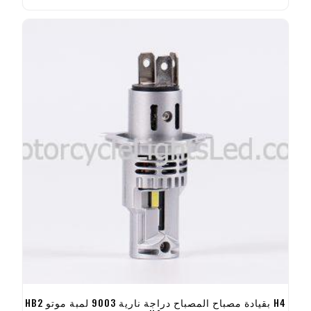
H4 بقيادة مصباح المصباح دراجة نارية 9003 لمبة موتو HB2