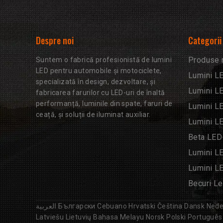
Despre noi
Categorii
Produse 
Suntem o fabrică profesionistă de lumini
LED pentru automobile și motociclete,
Lumini L
specializată în design, dezvoltare, și
Lumini L
fabricarea farurilor cu LED-uri de înaltă
performanță, luminile din spate, faruri de
Lumini L
ceață, și soluții de iluminat auxiliar.
Lumini L
Beta LED-
Lumini L
Lumini L
Becuri Le
العربية
Български
Cebuano
Hrvatski
Čeština
Dansk
Nede
Latviešu
Lietuvių
Bahasa Melayu
Norsk
Polski
Português