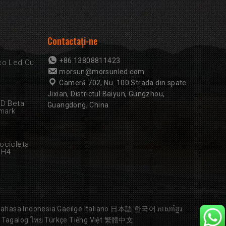
Contactaţi-ne
+86 13808811423
co Led Cu
morsun@morsunled.com
Cameră 702, Nu. 100 Strada din spate
Jixian, Districtul Baiyun, Gungzhou,
ED Beta
Guangdong, China
mark
ocicleta
 H4
ahasa Indonesia
Gaeilge
Italiano
日本語
한국어
ភាសាខ្មែរ
Tagalog
ไทย
Türkçe
Tiếng Việt
繁體中文