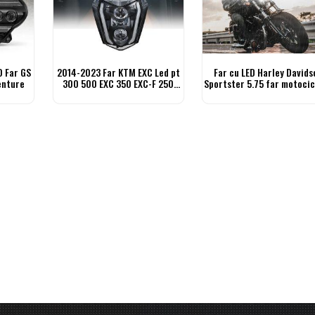
 Far GS
2014-2023 Far KTM EXC Led pt
Far cu LED Harley Davids
enture
300 500 EXC 350 EXC-F 250
Sportster 5.75 far motocic
XCF-W
inch