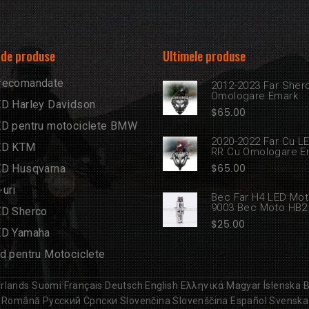
 de produse
Ultimele produse
recomandate
2012-2023 Far Sher
Omologare Emark
ED Harley Davidson
$
65.00
ED pentru motociclete BMW
2020-2022 Far Cu L
ED KTM
RR Cu Omologare E
$
65.00
ED Husqvarna
uri
Bec Far H4 LED Mot
9003 Bec Moto HB2
ED Sherco
$
25.00
ED Yamaha
d pentru Motociclete
rlands
Suomi
Français
Deutsch
English
Ελληνικά
Magyar
Íslenska
B
Română
Русский
Српски
Slovenčina
Slovenščina
Español
Svenska