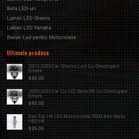
Beta LED-uri
Lumini LED Sherco
Lumini LED Yamaha
Becuri Led pentru Motociclete
Ultimele produse
2012-2023 Far Sherco Led Cu Omologare
Emark
$
65.00
2020-2022 Far Cu LED Beta RR Cu Omologare
Emark
$
65.00
Bec Far H4 LED Motocicleta 9003 Bec Moto
HB2 H4
$
25.00