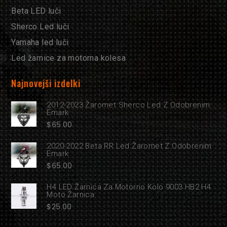
Beta LED luči
Sherco Led luči
Yamaha led luči
Led žarnice za motorna kolesa
Najnovejši izdelki
2012-2023 Žaromet Sherco Led Z Odobrenim
Emark
$
65.00
2020-2022 Beta RR Led Žaromet Z Odobrenim
Emark
$
65.00
H4 LED Žarnica Za Motorno Kolo 9003 HB2 H4
Moto Žarnica
$
25.00