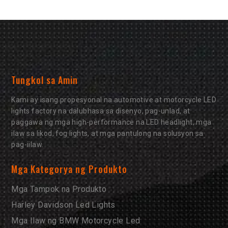
Tungkol sa Amin
Kami ay isang propesyonal na automotive at motorcycle LED
lights factory na dalubhasa sa disenyo, pag-unlad, at
paggawa ng mga high-performance na LED headlight, mga
ilaw sa likod, fog lights, at mga pantulong na solusyon sa
pag-iilaw.
Mga Kategorya ng Produkto
Mga Tampok na Produkto
Harley Davidson Led Lights
Mga Ilaw ng BMW Motorcycle Led