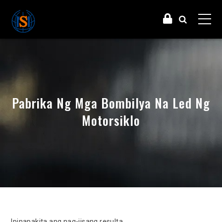
Pabrika Ng Mga Bombilya Na Led Ng
Motorsiklo
Ipinapakita ang nag-iisang resulta