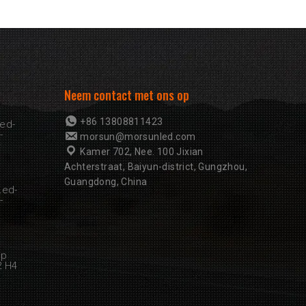
Neem contact met ons op
+86 13808811423
ed-
-
morsun@morsunled.com
Kamer 702, Nee. 100 Jixian
Achterstraat, Baiyun-district, Gungzhou,
Guangdong, China
Led-
-
mp
2 H4