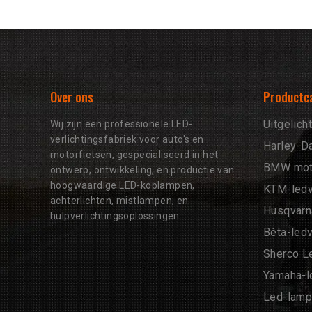
Over ons
Productc
Uitgelich
Wij zijn een professionele LED-
verlichtingsfabriek voor auto's en
Harley-Da
motorfietsen, gespecialiseerd in het
BMW motor
ontwerp, ontwikkeling, en productie van
hoogwaardige LED-koplampen,
KTM-ledv
achterlichten, mistlampen, en
Husqvarna
hulpverlichtingsoplossingen.
Bèta-ledv
Sherco Le
Yamaha-le
Led-lamp