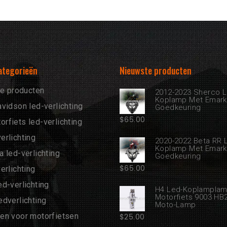
ategorieën
Nieuwste producten
te producten
2012-2023 Sherco L
Koplamp Met Emark
vidson led-verlichting
Goedkeuring
$
65.00
fiets led-verlichting
erlichting
2020-2022 Beta RR 
Koplamp Met Emark
 led-verlichting
Goedkeuring
$
65.00
erlichting
d-verlichting
H4 Led-Koplampla
Motorfiets 9003 HB
dverlichting
Moto-Lamp
en voor motorfietsen
$
25.00