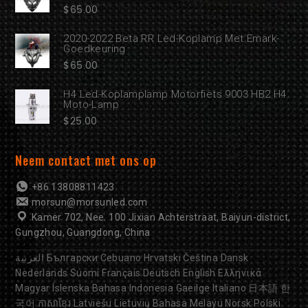
$
65.00
2020-2022 Beta RR Led-Koplamp Met Emark-
Goedkeuring
$
65.00
H4 Led-Koplamplamp Motorfiets 9003 HB2 H4
Moto-Lamp
$
25.00
Neem contact met ons op
+86 13808811423
morsun@morsunled.com
Kamer 702, Nee. 100 Jixian Achterstraat, Baiyun-district,
Gungzhou, Guangdong, China
العربية
Български
Cebuano
Hrvatski
Čeština
Dansk
Nederlands
Suomi
Français
Deutsch
English
Ελληνικά
Magyar
Íslenska
Bahasa Indonesia
Gaeilge
Italiano
日本語
한
국어
ភាសាខ្មែរ
Latviešu
Lietuvių
Bahasa Melayu
Norsk
Polski