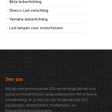
Bèta-ledverlichting
Sherco Led-verlichting
Yamaha-ledverlichting
Led-lampen voor motorfietsen
Over ons
Wij zijn een professionele LED-verlichtingsfabriek voor
auto's en motorfietsen, gespecialiseerd in het ontwerp,
ontwikkeling, en productie van hoogwaardige LED-
koplampen, achterlichten, mistlampen, en
hulpverlichtingsoplossingen.