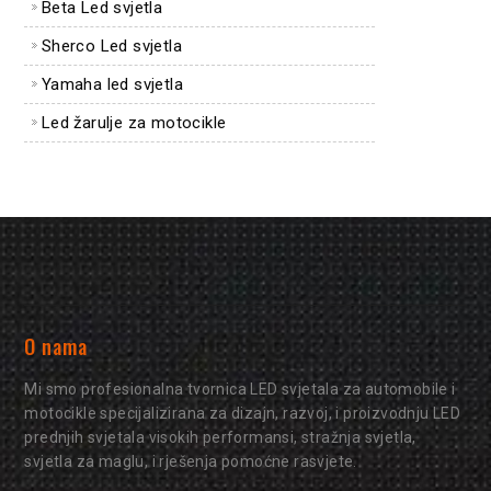
Beta Led svjetla
Sherco Led svjetla
Yamaha led svjetla
Led žarulje za motocikle
O nama
Mi smo profesionalna tvornica LED svjetala za automobile i
motocikle specijalizirana za dizajn, razvoj, i proizvodnju LED
prednjih svjetala visokih performansi, stražnja svjetla,
svjetla za maglu, i rješenja pomoćne rasvjete.