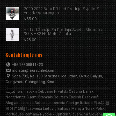
2020-2022 Beta RR Led Prednje Svjetlo S
Emark Odobrenjem
$
65.00
H4 Led Žarulja Za Prednja Svjetla Motocikla
9003 HB2 H4 Moto Žarulja
$
25.00
Kontaktirajte nas
+86 13808811423
morsun@morsunled.com
Soba 702, Ne. 100 Stražna ulica Jixian, Okrug Baiyun,
Gungzhou, Guangdong, Kina
العربية
Български
Cebuano
Hrvatski
Čeština
Dansk
Nederlands
Suomi
Français
Deutsch
English
Ελληνικά
Magyar
Íslenska
Bahasa Indonesia
Gaeilge
Italiano
日本語
한
국어
ភាសាខ្មែរ
Latviešu
Lietuvių
Bahasa Melayu
Norsk
Polski
Português
Română
Русский
Српски
Slovenčina
Slovenščina