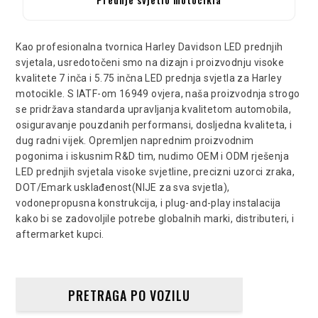
Kao profesionalna tvornica Harley Davidson LED prednjih
svjetala, usredotočeni smo na dizajn i proizvodnju visoke
kvalitete 7 inča i 5.75 inčna LED prednja svjetla za Harley
motocikle. S IATF-om 16949 ovjera, naša proizvodnja strogo
se pridržava standarda upravljanja kvalitetom automobila,
osiguravanje pouzdanih performansi, dosljedna kvaliteta, i
dug radni vijek. Opremljen naprednim proizvodnim
pogonima i iskusnim R&D tim, nudimo OEM i ODM rješenja
LED prednjih svjetala visoke svjetline, precizni uzorci zraka,
DOT/Emark usklađenost(NIJE za sva svjetla),
vodonepropusna konstrukcija, i plug-and-play instalacija
kako bi se zadovoljile potrebe globalnih marki, distributeri, i
aftermarket kupci.
PRETRAGA PO VOZILU