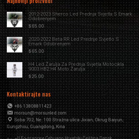
Najnoviji proizvodi
2012-2023 Sherco Led Prednja Svjetla S Emark
Odobrenjem
$
65.00
2020-2022 Beta RR Led Prednje Svjetlo S
Emark Odobrenjem
$
65.00
H4 Led Žarulja Za Prednja Svjetla Motocikla
9003 HB2 H4 Moto Žarulja
$
25.00
Kontaktirajte nas
+86 13808811423
morsun@morsunled.com
Soba 702, Ne. 100 Stražna ulica Jixian, Okrug Baiyun,
Gungzhou, Guangdong, Kina
العربية
Български
Cebuano
Hrvatski
Čeština
Dansk