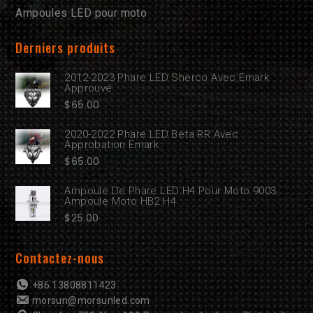
Ampoules LED pour moto
Derniers produits
2012-2023 Phare LED Sherco Avec Emark
Approuvé
$
65.00
2020-2022 Phare LED Beta RR Avec
Approbation Emark
$
65.00
Ampoule De Phare LED H4 Pour Moto 9003
Ampoule Moto HB2 H4
$
25.00
Contactez-nous
+86 13808811423
morsun@morsunled.com