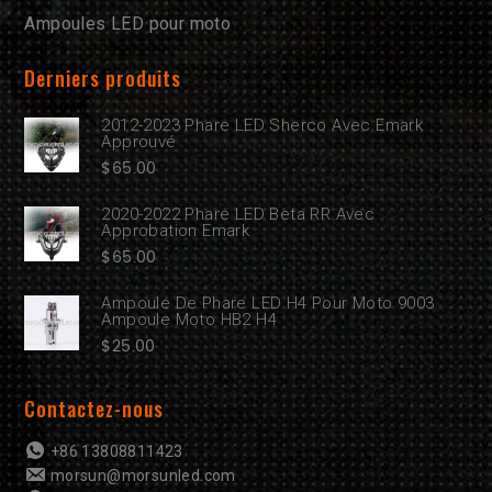
Ampoules LED pour moto
Derniers produits
2012-2023 Phare LED Sherco Avec Emark
Approuvé
$
65.00
2020-2022 Phare LED Beta RR Avec
Approbation Emark
$
65.00
Ampoule De Phare LED H4 Pour Moto 9003
Ampoule Moto HB2 H4
$
25.00
Contactez-nous
+86 13808811423
morsun@morsunled.com