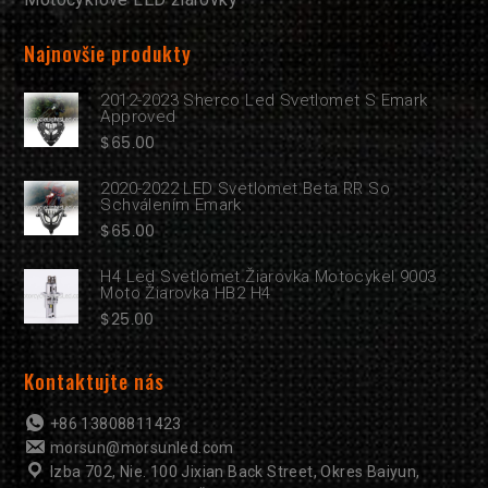
Najnovšie produkty
2012-2023 Sherco Led Svetlomet S Emark
Approved
$
65.00
2020-2022 LED Svetlomet Beta RR So
Schválením Emark
$
65.00
H4 Led Svetlomet Žiarovka Motocykel 9003
Moto Žiarovka HB2 H4
$
25.00
Kontaktujte nás
+86 13808811423
morsun@morsunled.com
Izba 702, Nie. 100 Jixian Back Street, Okres Baiyun,