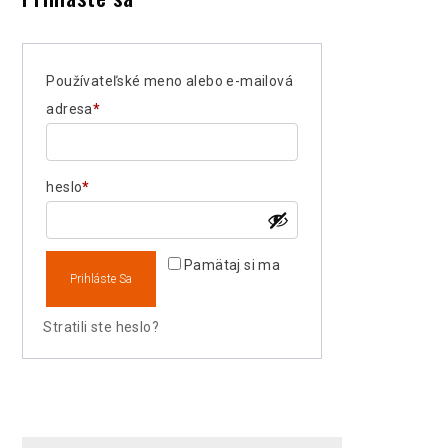
Používateľské meno alebo e-mailová
Povinné
adresa
*
Povinné
heslo
*
Pamätaj si ma
Prihláste Sa
Stratili ste heslo?