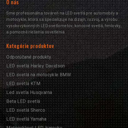
O nás
Sme profesionálna továreň na LED svetlá pre automobily a
motocykle, ktorá sa špecializuje na dizajn, rozvoj, a výrobu
vysokovýkonných LED svetlometov, koncové svetlá, hmlovky,
a pomocné riešenia osvetlenia.
Kategórie produktov
Odporúčané produkty
LED svetlá Harley Davidson
LED svetlá na motocykle BMW
LED svetlá KTM
Led svetla Husqvarna
Beta LED svetlá
LED svetlá Sherco
LED svetlá Yamaha
Motocyklové LED žiarovky