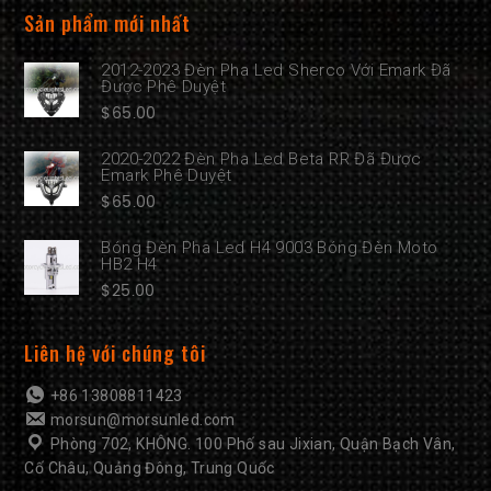
Sản phẩm mới nhất
2012-2023 Đèn Pha Led Sherco Với Emark Đã
Được Phê Duyệt
$
65.00
2020-2022 Đèn Pha Led Beta RR Đã Được
Emark Phê Duyệt
$
65.00
Bóng Đèn Pha Led H4 9003 Bóng Đèn Moto
HB2 H4
$
25.00
Liên hệ với chúng tôi
+86 13808811423
morsun@morsunled.com
Phòng 702, KHÔNG. 100 Phố sau Jixian, Quận Bạch Vân,
Cố Châu, Quảng Đông, Trung Quốc