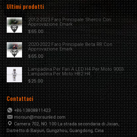
Ultimi prodotti
2012-2023 Faro Principale Sherco Con
Approvazione Emark
$
65.00
2020-2022 Faro Principale Beta RR Con
Approvazione Emark
$
65.00
Lampadina Per Fari A LED H4 Per Moto 9003
Lampadina Per Moto HB2 H4
$
25.00
Contattaci
+86 13808811423
morsun@morsunled.com
Camera 702, NO. 100 La strada secondaria di Jixian,
Distretto di Baiyun, Gungzhou, Guangdong, Cina