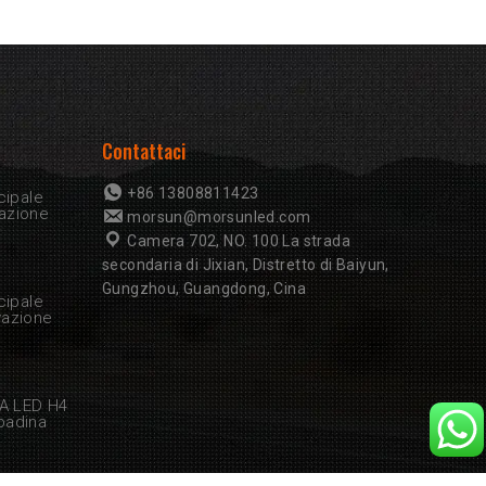
Contattaci
+86 13808811423
cipale
azione
morsun@morsunled.com
Camera 702, NO. 100 La strada
secondaria di Jixian, Distretto di Baiyun,
Gungzhou, Guangdong, Cina
cipale
vazione
 A LED H4
padina