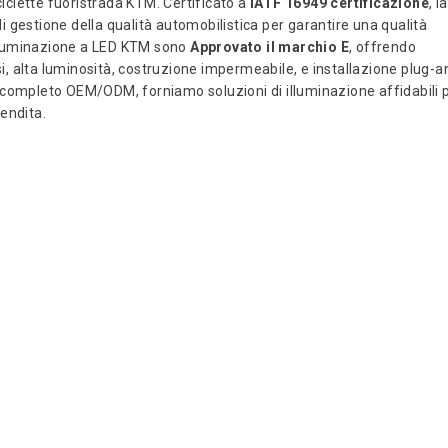
ciclette fuoristrada KTM. Certificato a
IATF 16949 certificazione
, la
gestione della qualità automobilistica per garantire una qualità
di illuminazione a LED KTM sono
Approvato il marchio E
, offrendo
si, alta luminosità, costruzione impermeabile, e installazione plug-a
 completo OEM/ODM, forniamo soluzioni di illuminazione affidabili 
vendita.