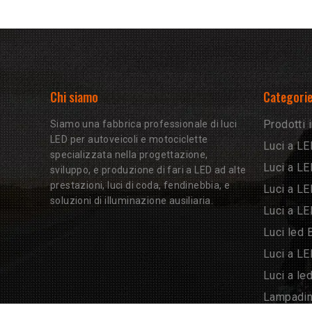
Chi siamo
Categorie
Prodotti 
Siamo una fabbrica professionale di luci
LED per autoveicoli e motociclette
Luci a LE
specializzata nella progettazione,
Luci a L
sviluppo, e produzione di fari a LED ad alte
prestazioni, luci di coda, fendinebbia, e
Luci a L
soluzioni di illuminazione ausiliaria.
Luci a L
Luci led 
Luci a L
Luci a le
Lampadin