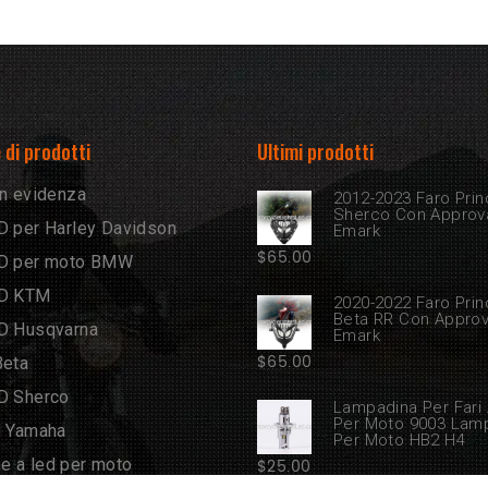
 di prodotti
Ultimi prodotti
in evidenza
2012-2023 Faro Prin
Sherco Con Approv
D per Harley Davidson
Emark
$
65.00
ED per moto BMW
ED KTM
2020-2022 Faro Prin
Beta RR Con Appro
ED Husqvarna
Emark
$
65.00
Beta
ED Sherco
Lampadina Per Fari
Per Moto 9003 Lam
d Yamaha
Per Moto HB2 H4
e a led per moto
$
25.00