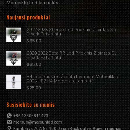
Motociklų Led lemputės
Naujausi produktai
2012-2023 Sherco Led Priekinis Žibintas Su
Emark Patvirtintu
$
65.00
2020-2022 Beta RR Led Priekinis Žibintas Su
Emark Patvirtintu
$
65.00
H4 Led Priekinių Žibintų Lemputė Motociklas
9003 HB2 H4 Motociklo Lemputė
$
25.00
Susisiekite su mumis
+86 13808811423
morsun@morsunled.com
Kambarys 702, Nr. 100 Jixian Back gatvė, Baiyun rajonas,