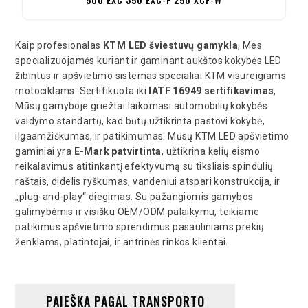
Kaip profesionalas
KTM LED šviestuvų gamykla
, Mes
specializuojamės kuriant ir gaminant aukštos kokybės LED
žibintus ir apšvietimo sistemas specialiai KTM visureigiams
motociklams. Sertifikuota iki
IATF 16949 sertifikavimas
,
Mūsų gamyboje griežtai laikomasi automobilių kokybės
valdymo standartų, kad būtų užtikrinta pastovi kokybė,
ilgaamžiškumas, ir patikimumas. Mūsų KTM LED apšvietimo
gaminiai yra
E-Mark patvirtinta
, užtikrina kelių eismo
reikalavimus atitinkantį efektyvumą su tiksliais spindulių
raštais, didelis ryškumas, vandeniui atspari konstrukcija, ir
„plug-and-play“ diegimas. Su pažangiomis gamybos
galimybėmis ir visišku OEM/ODM palaikymu, teikiame
patikimus apšvietimo sprendimus pasauliniams prekių
ženklams, platintojai, ir antrinės rinkos klientai.
PAIEŠKA PAGAL TRANSPORTO