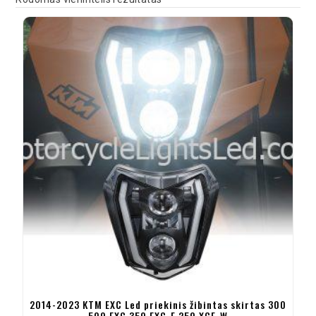
2014-2023 KTM EXC Led priekinis žibintas skirtas 300
500 EXC 350 EXC-F 250 XCF-W