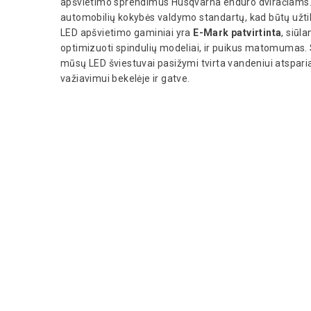
apšvietimo sprendimus Husqvarna enduro dviračiams. 
automobilių kokybės valdymo standartų, kad būtų užti
LED apšvietimo gaminiai yra
E-Mark patvirtinta
, siūl
optimizuoti spindulių modeliai, ir puikus matomumas
mūsų LED šviestuvai pasižymi tvirta vandeniui atsparia k
važiavimui bekelėje ir gatve.