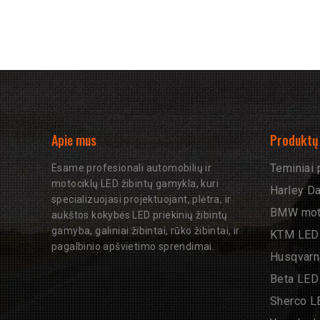
Apie mus
Produktų 
Teminiai 
Esame profesionali automobilių ir
motociklų LED žibintų gamykla, kuri
Harley D
specializuojasi projektuojant, plėtra, ir
BMW moto
aukštos kokybės LED priekinių žibintų
gamyba, galiniai žibintai, rūko žibintai, ir
KTM LED
pagalbinio apšvietimo sprendimai.
Husqvarn
Beta LED
Sherco L