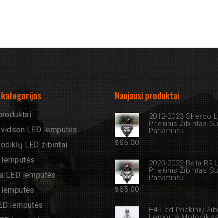
kategorijos
Naujausi produktai
produktai
2012-2023 Sherco 
Priekinis Žibintas S
avidson LED lemputės
Patvirtintu
$
65.00
ciklų LED žibintai
 lemputės
2020-2022 Beta RR 
Priekinis Žibintas S
a LED lemputės
Patvirtintu
$
65.00
 lemputės
ED lemputės
H4 Led Priekinių Žib
Lemputė Motocikla