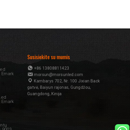
Susisiekite su mumis
+86 13808811423
Led
u Emark
morsun@morsunled.com
Kambarys 702, Nr. 100 Jixian Back
gatvė, Baiyun rajonas, Gungdžou,
Guangdong, Kinija
Led
u Emark
intų
s 9003