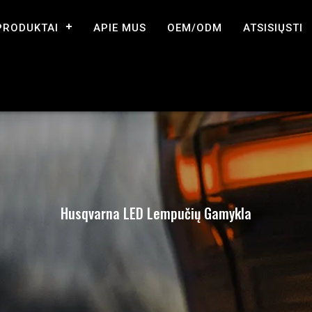
PRODUKTAI
APIE MUS
OEM/ODM
ATSISIŲSTI
Husqvarna LED Lempučių Gamykla