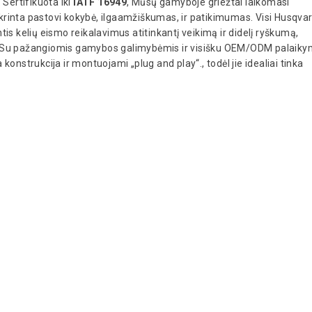
Sertifikuota iki
IATF 16949
, Mūsų gamyboje griežtai laikomasi
krinta pastovi kokybė, ilgaamžiškumas, ir patikimumas. Visi Husqva
antis kelių eismo reikalavimus atitinkantį veikimą ir didelį ryškumą,
. Su pažangiomis gamybos galimybėmis ir visišku OEM/ODM palaiky
onstrukcija ir montuojami „plug and play“., todėl jie idealiai tinka