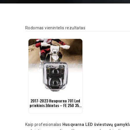
Rodomas vienintelis rezultatas
2017-2023 Husqvarna 701 Led
priekinis žibintas – FE 250 350
450 501 TE FC
Kaip profesionalas
Husqvarna LED šviestuvų gamykl