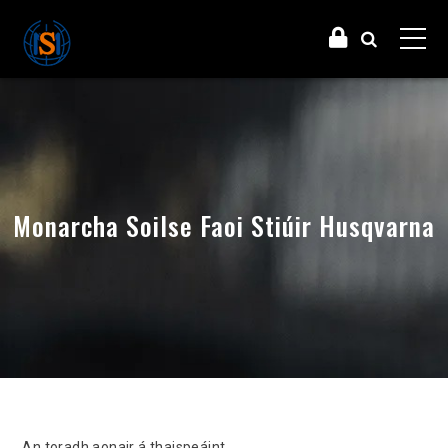
Monarcha Soilse Faoi Stiúir Husqvarna
An toradh aonair á thaispeáint