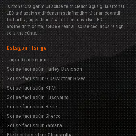
Is monarcha gairmiúil soilse feithicleach agus gluaisrothar
LED atá againn a dhéanann sainfheidhmiú ar an dearadh,
forbartha, agus déantúsaíocht ceannsoilse LED
ardfheidhmíochta, soilse eireaball, soilse ceo, agus réitigh
soilsithe cúnta.
Catagóirí Táirge
Táirgí Réadmhaoin
Soilse faoi stiúir Harley Davidson
Soilse faoi stiúir Gluaisrothar BMW
Soilse faoi stiúir KTM
Soilse faoi stiúir Husqvarna
Soilse faoi stiúir Béite
Soilse faoi stiúir Sherco
Soilse faoi stiúir Yamaha
Bleibíní faoi stiúir Gluaisrothar