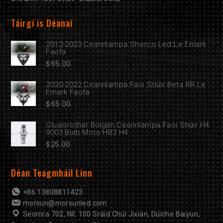
Táirgí is Déanaí
2012-2023 Ceannlampa Sherco Led Le Emark
Faofa
$
65.00
2020-2022 Ceannlampa Faoi Stiúir Beta RR Le
Emark Faofa
$
65.00
Gluaisrothar Bolgán Ceannlampa Faoi Stiúir H4
9003 Bulb Moto HB2 H4
$
25.00
Déan Teagmháil Linn
+86 13808811423
morsun@morsunled.com
Seomra 702, Níl. 100 Sráid Chúl Jixian, Dúiche Baiyun,