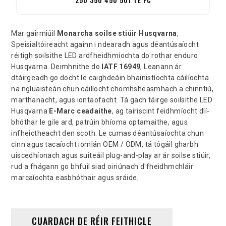
Mar gairmiúil
Monarcha soilse stiúir Husqvarna
,
Speisialtóireacht againn i ndearadh agus déantúsaíocht
réitigh soilsithe LED ardfheidhmíochta do rothar enduro
Husqvarna. Deimhnithe do
IATF 16949
, Leanann ár
dtáirgeadh go docht le caighdeáin bhainistíochta cáilíochta
na ngluaisteán chun cáilíocht chomhsheasmhach a chinntiú,
marthanacht, agus iontaofacht. Tá gach táirge soilsithe LED
Husqvarna
E-Marc ceadaithe
, ag tairiscint feidhmíocht dlí-
bhóthar le gile ard, patrúin bhíoma optamaithe, agus
infheictheacht den scoth. Le cumas déantúsaíochta chun
cinn agus tacaíocht iomlán OEM / ODM, tá tógáil gharbh
uiscedhíonach agus suiteáil plug-and-play ar ár soilse stiúir,
rud a fhágann go bhfuil siad oiriúnach d'fheidhmchláir
marcaíochta easbhóthair agus sráide.
CUARDACH DE RÉIR FEITHICLE