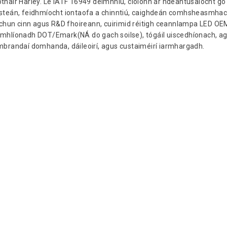
othair Harley. Le IATF 16949 deimhniú, cloíonn ár ndéantúsaíocht go
uaisteán, feidhmíocht iontaofa a chinntiú, caighdeán comhsheasmhac
he chun cinn agus R&D fhoireann, cuirimid réitigh ceannlampa LED OE
 Comhlíonadh DOT/Emark(NÁ do gach soilse), tógáil uiscedhíonach, a
a mbrandaí domhanda, dáileoirí, agus custaiméirí iarmhargadh.