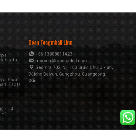
Déan Teagmháil Linn
+86 13808811423
mpa
rk Faofa
morsun@morsunled.com
Seomra 702, Níl. 100 Sráid Chúl Jixian,
Dúiche Baiyun, Gungzhou, Guangdong,
mpa Faoi
tSín
mark Faofa
úir H4
 H4