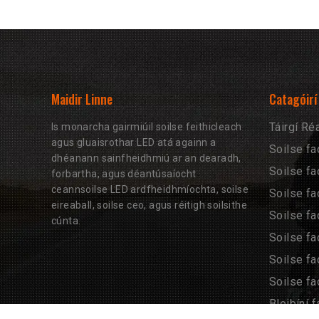
Maidir Linne
Catagóirí
Táirgí R
Is monarcha gairmiúil soilse feithicleach
agus gluaisrothar LED atá againn a
Soilse fa
dhéanann sainfheidhmiú ar an dearadh,
Soilse fa
forbartha, agus déantúsaíocht
ceannsoilse LED ardfheidhmíochta, soilse
Soilse fa
eireaball, soilse ceo, agus réitigh soilsithe
Soilse fa
cúnta.
Soilse fao
Soilse fa
Soilse fa
Bleibíní f