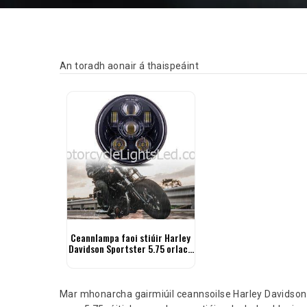
An toradh aonair á thaispeáint
Ceannlampa faoi stiúir Harley
Davidson Sportster 5.75 orlach
Ceannlampa Gluaisrothar
Mar mhonarcha gairmiúil ceannsoilse Harley Davidson 