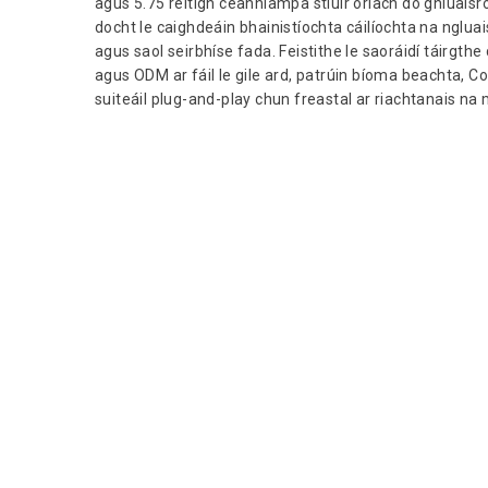
agus 5.75 réitigh ceannlampa stiúir orlach do ghluaisr
docht le caighdeáin bhainistíochta cáilíochta na ngl
agus saol seirbhíse fada. Feistithe le saoráidí táirgt
agus ODM ar fáil le gile ard, patrúin bíoma beachta,
suiteáil plug-and-play chun freastal ar riachtanais n