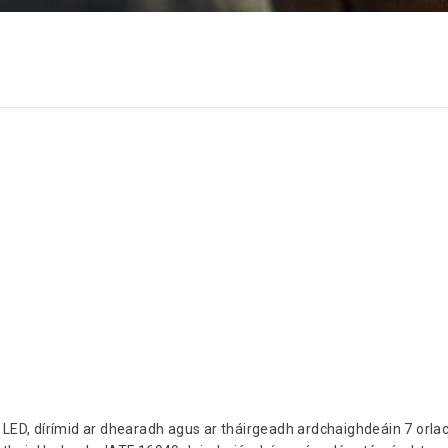
LED, dírímid ar dhearadh agus ar tháirgeadh ardchaighdeáin 7 orla