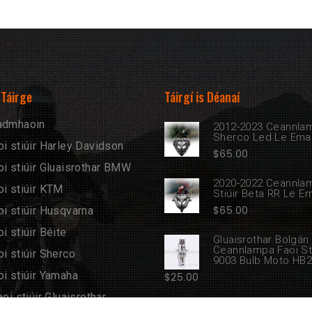
 Táirge
Táirgí is Déanaí
éadmhaoin
2012-2023 Ceannla
Sherco Led Le Ema
oi stiúir Harley Davidson
$
65.00
oi stiúir Gluaisrothar BMW
2020-2022 Ceannla
oi stiúir KTM
Stiúir Beta RR Le E
$
65.00
oi stiúir Husqvarna
i stiúir Béite
Gluaisrothar Bolgán
Ceannlampa Faoi Sti
oi stiúir Sherco
9003 Bulb Moto HB2
oi stiúir Yamaha
$
25.00
aoi stiúir Gluaisrothar