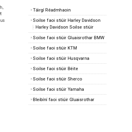
h,
Táirgí Réadmhaoin
M
Soilse faoi stiúir Harley Davidson
gus
Harley Davidson Soilse stiúir
Soilse faoi stiúir Gluaisrothar BMW
Soilse faoi stiúir KTM
Soilse faoi stiúir Husqvarna
Soilse faoi stiúir Béite
Soilse faoi stiúir Sherco
Soilse faoi stiúir Yamaha
Bleibíní faoi stiúir Gluaisrothar