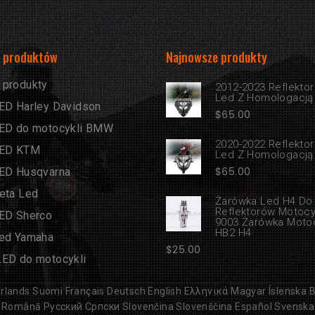
e produktów
Najnowsze produkty
 produkty
2012-2023 Reflekto
Led Z Homologacją
LED Harley Davidson
$
65.00
LED do motocykli BMW
2020-2022 Reflektor
LED KTM
Led Z Homologacją
$
65.00
LED Husqvarna
eta Led
Żarówka Led H4 Do
Reflektorów Motoc
LED Sherco
9003 Żarówka Moto
HB2 H4
Led Yamaha
$
25.00
LED do motocykli
rlands
Suomi
Français
Deutsch
English
Ελληνικά
Magyar
Íslenska
B
Română
Русский
Српски
Slovenčina
Slovenščina
Español
Svenska