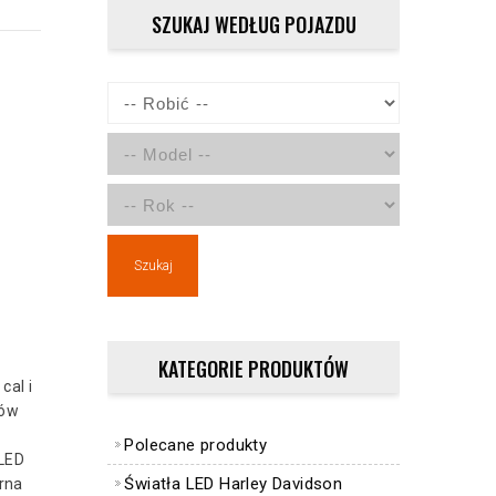
SZUKAJ WEDŁUG POJAZDU
Szukaj
KATEGORIE PRODUKTÓW
cal i
dów
Polecane produkty
 LED
Światła LED Harley Davidson
rna