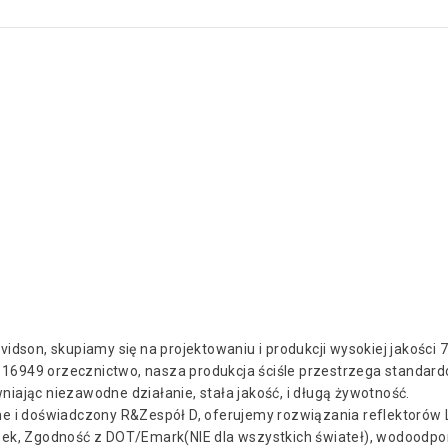
dson, skupiamy się na projektowaniu i produkcji wysokiej jakości 7 
TF 16949 orzecznictwo, nasza produkcja ściśle przestrzega standar
iając niezawodne działanie, stała jakość, i długą żywotność.
i doświadczony R&Zespół D, oferujemy rozwiązania reflektorów
ązek, Zgodność z DOT/Emark(NIE dla wszystkich świateł), wodoodpo