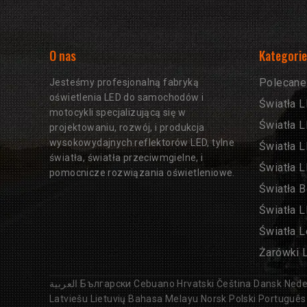
O nas
Kategori
Polecane
Jesteśmy profesjonalną fabryką
oświetlenia LED do samochodów i
Światła 
motocykli specjalizującą się w
Światła 
projektowaniu, rozwój, i produkcja
wysokowydajnych reflektorów LED, tylne
Światła 
światła, światła przeciwmgielne, i
Światła 
pomocnicze rozwiązania oświetleniowe.
Światła B
Światła 
Światła 
Żarówki 
العربية
Български
Cebuano
Hrvatski
Čeština
Dansk
Nede
Latviešu
Lietuvių
Bahasa Melayu
Norsk
Polski
Português