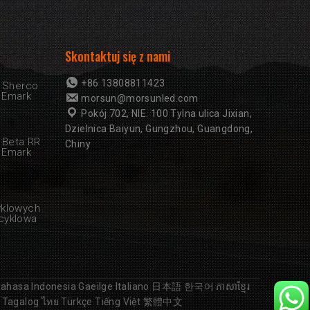
Skontaktuj się z nami
+86 13808811423
r Sherco
 Emark
morsun@morsunled.com
Pokój 702, NIE. 100 Tylna ulica Jixian,
Dzielnica Baiyun, Gungzhou, Guangdong,
 Beta RR
Chiny
 Emark
yklowych
cyklowa
ahasa Indonesia
Gaeilge
Italiano
日本語
한국어
ភាសាខ្មែរ
Tagalog
ไทย
Türkçe
Tiếng Việt
繁體中文