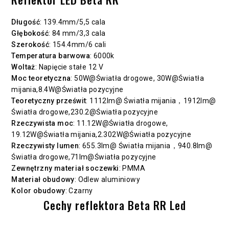
Długość
: 139.4mm/5,5 cala
Głębokość
: 84 mm/3,3 cala
Szerokość
: 154.4mm/6 cali
Temperatura barwowa
: 6000k
Woltaż
: Napięcie stałe 12 V
Moc teoretyczna
: 50W@Światła drogowe, 30W@Światła
mijania,8.4W@Światła pozycyjne
Teoretyczny prześwit
: 1112lm@ Światła mijania，1912lm@
Światła drogowe,230.2@Światła pozycyjne
Rzeczywista moc
: 11.12W@Światła drogowe,
19.12W@Światła mijania,2.302W@Światła pozycyjne
Rzeczywisty lumen
: 655.3lm@ Światła mijania，940.8lm@
Światła drogowe,71lm@Światła pozycyjne
Zewnętrzny materiał soczewki
: PMMA
Materiał obudowy
: Odlew aluminiowy
Kolor obudowy
: Czarny
Cechy reflektora Beta RR Led