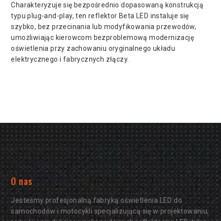
Charakteryzuje się bezpośrednio dopasowaną konstrukcją
typu plug-and-play, ten reflektor Beta LED instaluje się
szybko, bez przecinania lub modyfikowania przewodów,
umożliwiając kierowcom bezproblemową modernizację
oświetlenia przy zachowaniu oryginalnego układu
elektrycznego i fabrycznych złączy.
O nas
Jesteśmy profesjonalną fabryką oświetlenia LED do
samochodów i motocykli specjalizującą się w projektowaniu,