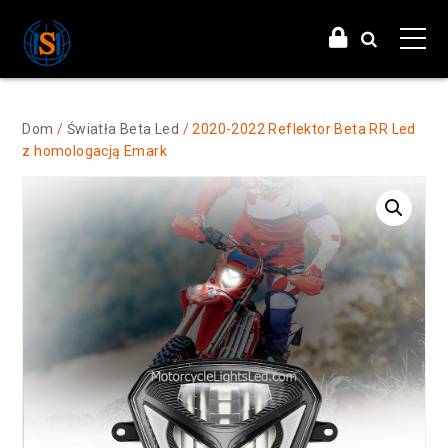
Dom
/
Światła Beta Led
/ 2020-2022 Reflektor Beta RR Led
z homologacją Emark