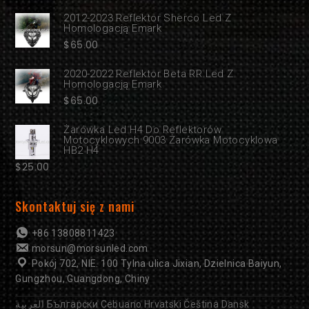
2012-2023 Reflektor Sherco Led Z
Homologacją Emark
$
65.00
2020-2022 Reflektor Beta RR Led Z
Homologacją Emark
$
65.00
Żarówka Led H4 Do Reflektorów
Motocyklowych 9003 Żarówka Motocyklowa
HB2 H4
$
25.00
Skontaktuj się z nami
+86 13808811423
morsun@morsunled.com
Pokój 702, NIE. 100 Tylna ulica Jixian, Dzielnica Baiyun,
Gungzhou, Guangdong, Chiny
العربية
Български
Cebuano
Hrvatski
Čeština
Dansk