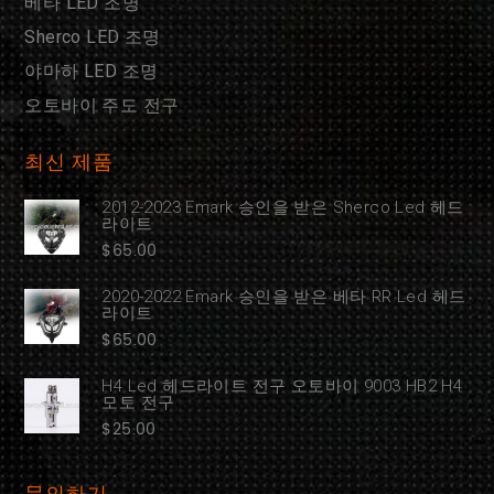
베타 LED 조명
Sherco LED 조명
야마하 LED 조명
오토바이 주도 전구
최신 제품
2012-2023 Emark 승인을 받은 Sherco Led 헤드
라이트
$
65.00
2020-2022 Emark 승인을 받은 베타 RR Led 헤드
라이트
$
65.00
H4 Led 헤드라이트 전구 오토바이 9003 HB2 H4
모토 전구
$
25.00
문의하기