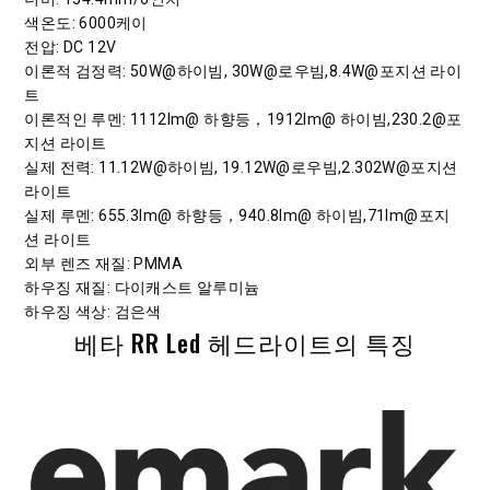
색온도
: 6000케이
전압
: DC 12V
이론적 검정력
: 50W@하이빔, 30W@로우빔,8.4W@포지션 라이
트
이론적인 루멘
: 1112lm@ 하향등，1912lm@ 하이빔,230.2@포
지션 라이트
실제 전력
: 11.12W@하이빔, 19.12W@로우빔,2.302W@포지션
라이트
실제 루멘
: 655.3lm@ 하향등，940.8lm@ 하이빔,71lm@포지
션 라이트
외부 렌즈 재질
: PMMA
하우징 재질
: 다이캐스트 알루미늄
하우징 색상
: 검은색
베타 RR Led 헤드라이트의 특징