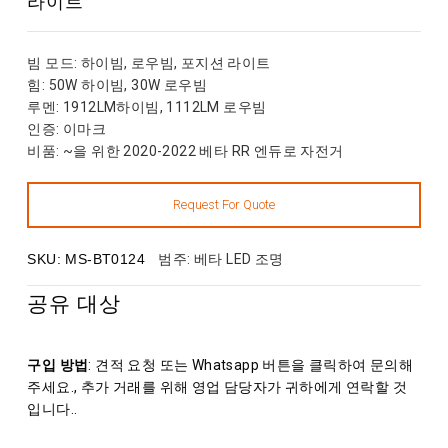
빔 모드
: 하이빔, 로우빔, 포지션 라이트
힘
: 50W 하이빔, 30W 로우빔
루멘
: 1912LM하이빔, 1112LM 로우빔
인증
: 이마크
비품
: ~을 위한 2020-2022 베타 RR 엔듀로 자전거
SKU:
MS-BT0124
범주:
베타 LED 조명
공유 대상
구입 방법
: 견적 요청 또는 Whatsapp 버튼을 클릭하여 문의해
주세요., 추가 거래를 위해 영업 담당자가 귀하에게 연락할 것
입니다..