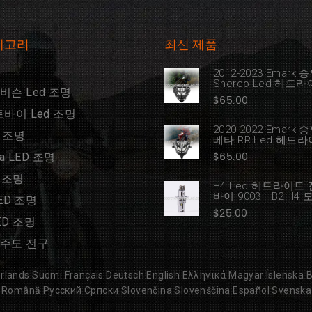
테고리
최신 제품
2012-2023 Emark
Sherco Led 헤드
비슨 Led 조명
$
65.00
토바이 Led 조명
2020-2022 Emark
D 조명
베타 RR Led 헤드
$
65.00
na LED 조명
 조명
H4 Led 헤드라이트
바이 9003 HB2 H4
LED 조명
$
25.00
ED 조명
주도 전구
rlands
Suomi
Français
Deutsch
English
Ελληνικά
Magyar
Íslenska
B
Română
Русский
Српски
Slovenčina
Slovenščina
Español
Svenska