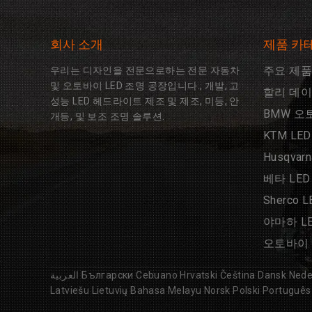
회사 소개
제품 카
주요 제품
우리는 디자인을 전문으로하는 전문 자동차
및 오토바이 LED 조명 공장입니다., 개발, 고
할리 데이
성능 LED 헤드라이트 제조 및 제조, 미등, 안
BMW 오
개등, 및 보조 조명 솔루션.
KTM LE
Husqvar
베타 LED
Sherco 
야마하 L
오토바이 
العربية
Български
Cebuano
Hrvatski
Čeština
Dansk
Nede
Latviešu
Lietuvių
Bahasa Melayu
Norsk
Polski
Português