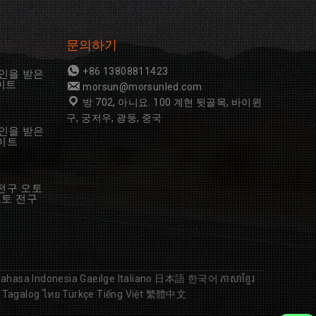
문의하기
+86 13808811423
 승인을 받은
라이트
morsun@morsunled.com
방 702, 아니요. 100 계현 뒷골목, 바이윈
구, 궁저우, 광둥, 중국
 승인을 받은
라이트
 전구 오토
 모토 전구
ahasa Indonesia
Gaeilge
Italiano
日本語
한국어
ភាសាខ្មែរ
Tagalog
ไทย
Türkçe
Tiếng Việt
繁體中文