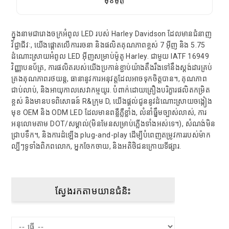
ក្នុងនាមជារោងចក្រអំពូល LED របស់ Harley Davidson ដែលមានជំនាញ
វិជ្ជាជីវៈ, យើងផ្តោតលើការរចនា និងផលិតគុណភាពខ្ពស់ 7 អ៊ីញ និង 5.75
ដំណោះស្រាយអំពូល LED អ៊ីញសម្រាប់ម៉ូតូ Harley. ជាមួយ IATF 16949
វិញ្ញាបនប័ត្រ, ការផលិតរបស់យើងប្រកាន់ខ្ជាប់យ៉ាងតឹងរឹងទៅនឹងស្តង់ដារគ្រប់
គ្រងគុណភាពរថយន្ត, ធានានូវការអនុវត្តដែលអាចទុកចិត្តបាន។, គុណភាព
ជាប់លាប់, និងអាយុកាលសេវាកម្មយូរ. បំពាក់ដោយគ្រឿងបរិក្ខារផលិតកម្រិត
ខ្ពស់ និងមានបទពិសោធន៍ R&ក្រុម D, យើងផ្តល់ជូននូវដំណោះស្រាយចង្កៀង
មុខ OEM និង ODM LED ដែលមានពន្លឺភ្លឺខ្លាំង, លំនាំធ្នឹមច្បាស់លាស់, ការ
អនុលោមតាម DOT/សម្គាល់(មិនមែនសម្រាប់ភ្លើងទាំងអស់ទេ។), សំណង់មិន
ជ្រាបទឹក។, និងការដំឡើង plug-and-play ដើម្បីបំពេញតម្រូវការរបស់ម៉ាក
ល្បីៗទូទាំងពិភពលោក, អ្នកចែកចាយ, និងអតិថិជនក្រោយទីផ្សារ.
ស្វែងរកតាមយានជំនិះ