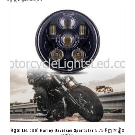
អំពូល LED របស់ Harley Davidson Sportster 5.75 អ៊ីញ ចង្កៀង
មុខម៉ូតូ