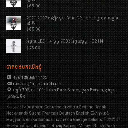
$
65.00
2020-2022 ចង្កៀងមុខ Beta RR Led ជាមួយការទទួល
ស្គាល់
$
65.00
អំពូល LED H4 ម៉ូតូ 9003 អំពូលម៉ូតូ HB2 H4
$
25.00
ទាក់ទងមកយើងខ្ញុំ
+86 13808811423
morsun@morsunled.com
បន្ទប់ 702, ទេ. 100 Jixian Back Street, ស្រុក Baiyun, គុងចូវ,
ក្វាងទុង, ចិន
العربية
Български
Cebuano
Hrvatski
Čeština
Dansk
Nederlands
Suomi
Français
Deutsch
English
Ελληνικά
Magyar
Íslenska
Bahasa Indonesia
Gaeilge
Italiano
日本語
한
국어
ភាសាខ្មែរ
Latviešu
Lietuvių
Bahasa Melayu
Norsk
Polski