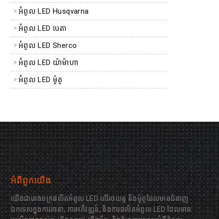
អំពូល LED Husqvarna
អំពូល LED បេតា
អំពូល LED Sherco
អំពូល LED យ៉ាម៉ាហា
អំពូល LED ម៉ូតូ
អំពីពួកយើង
យើងជារោងចក្រផលិតអំពូល LED លើរថយន្ត និងម៉ូតូដែលមានជំនាញ
ឯកទេសក្នុងការរចនា, ការអភិវឌ្ឍន៍, និងការផលិតអំពូល LED ដែលមាន