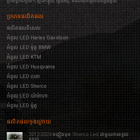
ប្រសិទ្ធភាពខ្ពស់។, ភ្លើងកន្ទុយ, ភ្លើងអ័ព្ទ, និងដំណោះស្រាយបំភ្លឺជំនួយ.
ប្រភេទផលិតផល
ផលិតផលពិសេស
អំពូល LED Harley Davidson
អំពូល LED ម៉ូតូ BMW
អំពូល LED KTM
អំពូល LED Husqvarna
អំពូល LED បេតា
អំពូល LED Sherco
អំពូល LED យ៉ាម៉ាហា
អំពូល LED ម៉ូតូ
ផលិតផលចុងក្រោយ
2012-2023 ចង្កៀងមុខ Sherco Led ជាមួយការទទួល
ស្គាល់