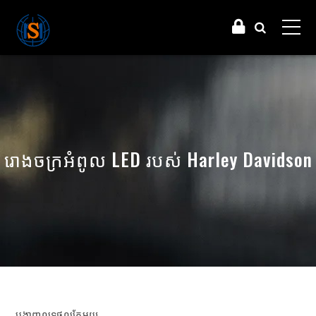
រោងចក្រអំពូល LED របស់ Harley Davidson
បង្ហាញលទ្ធផលតែមួយ