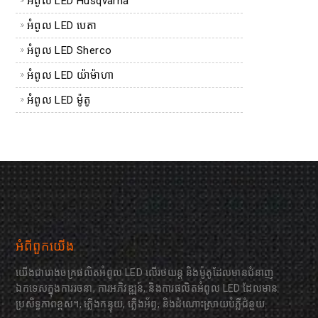
អំពូល LED Husqvarna
អំពូល LED បេតា
អំពូល LED Sherco
អំពូល LED យ៉ាម៉ាហា
អំពូល LED ម៉ូតូ
អំពីពួកយើង
យើងជារោងចក្រផលិតអំពូល LED លើរថយន្ត និងម៉ូតូដែលមានជំនាញ
ឯកទេសក្នុងការរចនា, ការអភិវឌ្ឍន៍, និងការផលិតអំពូល LED ដែលមាន
ប្រសិទ្ធភាពខ្ពស់។, ភ្លើងកន្ទុយ, ភ្លើងអ័ព្ទ, និងដំណោះស្រាយបំភ្លឺជំនួយ.