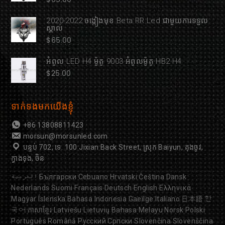
2020-2022 ចង្កៀងមុខ Beta RR Led ជាមួយការទទួល
ស្គាល់
$
65.00
អំពូល LED H4 ម៉ូតូ 9003 អំពូលម៉ូតូ HB2 H4
$
25.00
ទាក់ទងមកយើងខ្ញុំ
+86 13808811423
morsun@morsunled.com
បន្ទប់ 702, ទេ. 100 Jixian Back Street, ស្រុក Baiyun, គុងចូវ,
ក្វាងទុង, ចិន
العربية
Български
Cebuano
Hrvatski
Čeština
Dansk
Nederlands
Suomi
Français
Deutsch
English
Ελληνικά
Magyar
Íslenska
Bahasa Indonesia
Gaeilge
Italiano
日本語
한
국어
ភាសាខ្មែរ
Latviešu
Lietuvių
Bahasa Melayu
Norsk
Polski
Português
Română
Русский
Српски
Slovenčina
Slovenščina