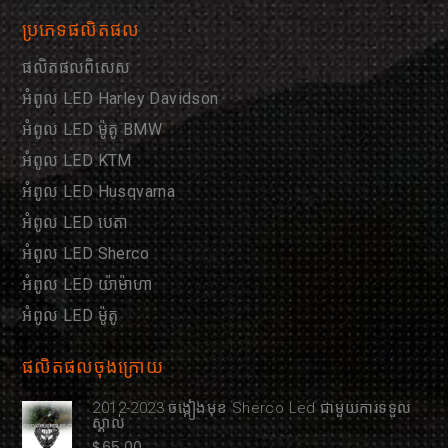
ប្រភេទផលិតផល
ផលិតផលពិសេស
អំពូល LED Harley Davidson
អំពូល LED ម៉ូតូ BMW
អំពូល LED KTM
អំពូល LED Husqvarna
អំពូល LED បេតា
អំពូល LED Sherco
អំពូល LED យ៉ាម៉ាហា
អំពូល LED ម៉ូតូ
ផលិតផលចុងក្រោយ
2012-2023 ចង្កៀងមុខ Sherco Led ជាមួយការទទួល
ស្គាល់
$
65.00