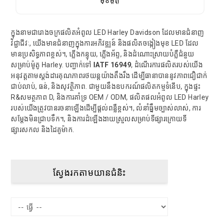
ក្នុងនាមជារោងចក្រផលិតអំពូល LED Harley Davidson ដែលមានជំនាញ
វិជ្ជាជីវៈ, យើងមានជំនាញក្នុងការអភិវឌ្ឍន៍ និងផលិតចង្កៀងមុខ LED ដែល
មានប្រសិទ្ធភាពខ្ពស់។, ភ្លើងកន្ទុយ, ភ្លើងអ័ព្ទ, និងដំណោះស្រាយបំភ្លឺជំនួយ
សម្រាប់ម៉ូតូ Harley. បញ្ជាក់ទៅ
IATF 16949
, ដំណើរការផលិតរបស់យើង
អនុវត្តតាមស្តង់ដារគុណភាពរថយន្តយ៉ាងតឹងរឹង ដើម្បីធានាបាននូវភាពជឿជាក់
ជាប់លាប់, ធន់, និងសុវត្ថិភាព. ជាមួយនឹងឧបករណ៍ផលិតកម្មទំនើប, ក្នុងផ្ទះ
R&សមត្ថភាព D, និងការគាំទ្រ OEM / ODM, ផលិតផលអំពូល LED Harley
របស់យើងត្រូវបានរចនាឡើងដើម្បីផ្តល់ពន្លឺខ្ពស់។, លំនាំធ្នឹមច្បាស់លាស់, ការ
សម្តែងមិនជ្រាបទឹក។, និងការដំឡើងងាយស្រួលសម្រាប់ទីផ្សារក្រោយទី
ផ្សារសកល និងដៃគូម៉ាក.
ស្វែងរកតាមយានជំនិះ