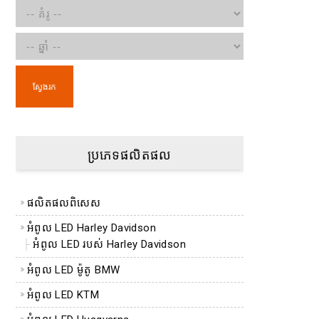
ស្វែងរក
ប្រភេទផលិតផល
ផលិតផលពិសេស
អំពូល LED Harley Davidson
អំពូល LED របស់ Harley Davidson
អំពូល LED ម៉ូតូ BMW
អំពូល LED KTM