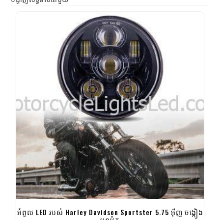
អំពូល LED របស់ Harley Davidson Sportster 5.75 អ៊ីញ ចង្កៀង
មុខម៉ូតូ