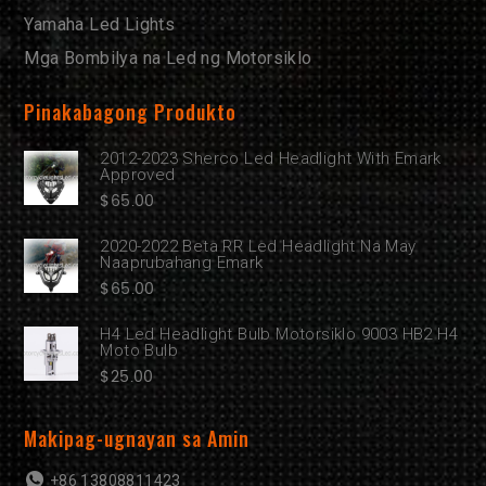
Yamaha Led Lights
Mga Bombilya na Led ng Motorsiklo
Pinakabagong Produkto
2012-2023 Sherco Led Headlight With Emark
Approved
$
65.00
2020-2022 Beta RR Led Headlight Na May
Naaprubahang Emark
$
65.00
H4 Led Headlight Bulb Motorsiklo 9003 HB2 H4
Moto Bulb
$
25.00
Makipag-ugnayan sa Amin
+86 13808811423