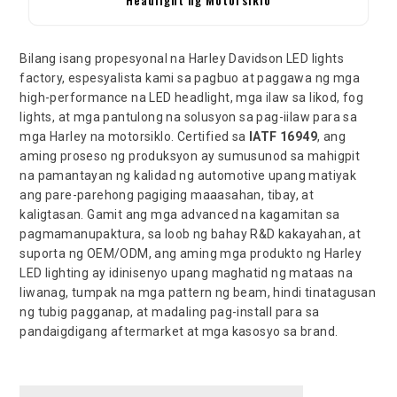
Bilang isang propesyonal na Harley Davidson LED lights
factory, espesyalista kami sa pagbuo at paggawa ng mga
high-performance na LED headlight, mga ilaw sa likod, fog
lights, at mga pantulong na solusyon sa pag-iilaw para sa
mga Harley na motorsiklo. Certified sa
IATF 16949
, ang
aming proseso ng produksyon ay sumusunod sa mahigpit
na pamantayan ng kalidad ng automotive upang matiyak
ang pare-parehong pagiging maaasahan, tibay, at
kaligtasan. Gamit ang mga advanced na kagamitan sa
pagmamanupaktura, sa loob ng bahay R&D kakayahan, at
suporta ng OEM/ODM, ang aming mga produkto ng Harley
LED lighting ay idinisenyo upang maghatid ng mataas na
liwanag, tumpak na mga pattern ng beam, hindi tinatagusan
ng tubig pagganap, at madaling pag-install para sa
pandaigdigang aftermarket at mga kasosyo sa brand.