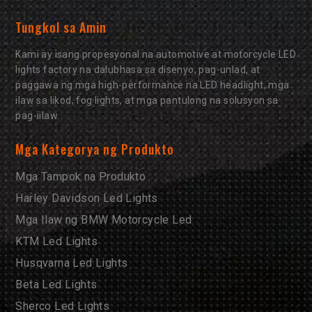
Tungkol sa Amin
Kami ay isang propesyonal na automotive at motorcycle LED
lights factory na dalubhasa sa disenyo, pag-unlad, at
paggawa ng mga high-performance na LED headlight, mga
ilaw sa likod, fog lights, at mga pantulong na solusyon sa
pag-iilaw.
Mga Kategorya ng Produkto
Mga Tampok na Produkto
Harley Davidson Led Lights
Mga Ilaw ng BMW Motorcycle Led
KTM Led Lights
Husqvarna Led Lights
Beta Led Lights
Sherco Led Lights