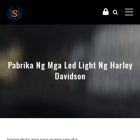
Pabrika Ng Mga Led Light Ng Harley
Davidson
Ipinapakita ang nag-iisang resulta