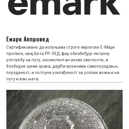
Емарк Аппровед
Сертификовано да испуњава строге европске Е-Марк
прописе, овај Бета РР ЛЕД фар обезбеђује легалну
употребу на путу, конзистентан излаз светлости, и
безбедне шеме зрака, дајући возачима самопоуздање,
поузданост, и потпуна усклађеност за услове вожње на
путу и ​​ван њега.