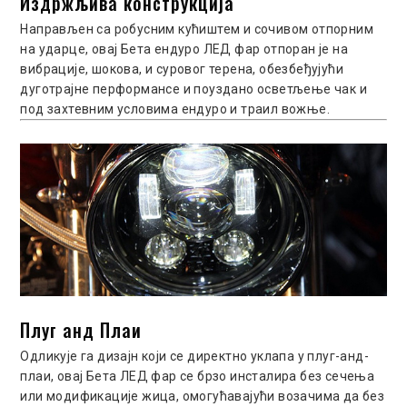
Издржљива конструкција
Направљен са робусним кућиштем и сочивом отпорним
на ударце, овај Бета ендуро ЛЕД фар отпоран је на
вибрације, шокова, и суровог терена, обезбеђујући
дуготрајне перформансе и поуздано осветљење чак и
под захтевним условима ендуро и траил вожње.
Плуг анд Плаи
Одликује га дизајн који се директно уклапа у плуг-анд-
плаи, овај Бета ЛЕД фар се брзо инсталира без сечења
или модификације жица, омогућавајући возачима да без