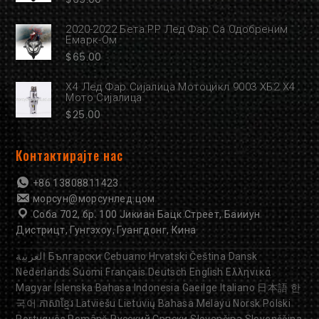
2020-2022 Бета РР Лед Фар Са Одобреним
Емарк-Ом
$
65.00
Х4 Лед Фар Сијалица Мотоцикл 9003 ХБ2 Х4
Мото Сијалица
$
25.00
Контактирајте нас
+86 13808811423
морсун@морсунлед.цом
Соба 702, бр. 100 Јикиан Бацк Стреет, Баииун
Дистрицт, Гунгзхоу, Гуангдонг, Кина
العربية
Български
Cebuano
Hrvatski
Čeština
Dansk
Nederlands
Suomi
Français
Deutsch
English
Ελληνικά
Magyar
Íslenska
Bahasa Indonesia
Gaeilge
Italiano
日本語
한
국어
ភាសាខ្មែរ
Latviešu
Lietuvių
Bahasa Melayu
Norsk
Polski