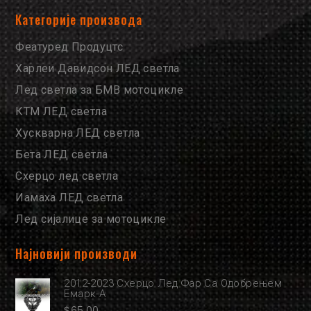
Категорије производа
Феатуред Продуцтс
Харлеи Давидсон ЛЕД светла
Лед светла за БМВ мотоцикле
КТМ ЛЕД светла
Хускварна ЛЕД светла
Бета ЛЕД светла
Схерцо лед светла
Иамаха ЛЕД светла
Лед сијалице за мотоцикле
Најновији производи
2012-2023 Схерцо Лед Фар Са Одобрењем
Емарк-А
$
65.00