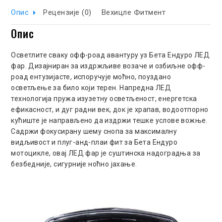
Опис
Рецензије (0)
Вехицле Фитмент
Опис
Осветлите сваку офф-роад авантуру уз Бета Ендуро ЛЕД
фар. Дизајниран за издржљиве возаче и озбиљне офф-
роад ентузијасте, испоручује моћно, поуздано
осветљење за било који терен. Напредна ЛЕД
технологија пружа изузетну осветљеност, енергетска
ефикасност, и дуг радни век, док је храпав, водоотпорно
кућиште је направљено да издржи тешке услове вожње.
Садржи фокусирану шему снопа за максималну
видљивост и плуг-анд-плаи фит за Бета Ендуро
мотоцикле, овај ЛЕД фар је суштинска надоградња за
безбедније, сигурније ноћно јахање.