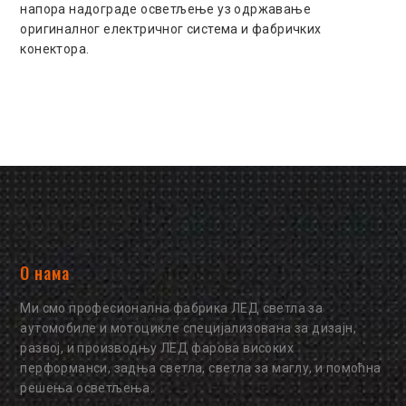
напора надограде осветљење уз одржавање
оригиналног електричног система и фабричких
конектора.
О нама
Ми смо професионална фабрика ЛЕД светла за
аутомобиле и мотоцикле специјализована за дизајн,
развој, и производњу ЛЕД фарова високих
перформанси, задња светла, светла за маглу, и помоћна
решења осветљења.