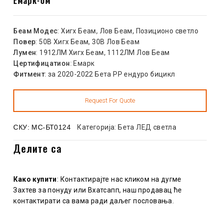
Беам Модес
: Хигх Беам, Лов Беам, Позиционо светло
Повер
: 50В Хигх Беам, 30В Лов Беам
Лумен
: 1912ЛМ Хигх Беам, 1112ЛМ Лов Беам
Цертифицатион
: Емарк
Фитмент
: за 2020-2022 Бета РР ендуро бицикл
СКУ:
МС-БТ0124
Категорија:
Бета ЛЕД светла
Делите са
Како купити
: Контактирајте нас кликом на дугме
Захтев за понуду или Вхатсапп, наш продавац ће
контактирати са вама ради даљег пословања.