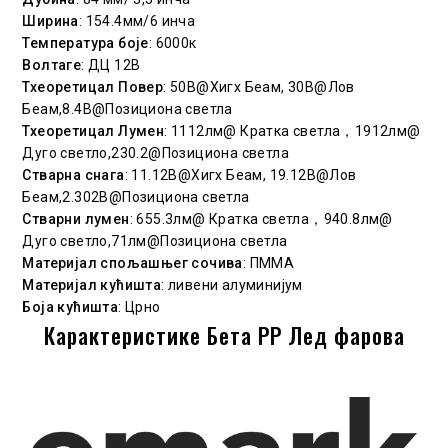
Ширина
: 154.4мм/6 инча
Температура боје
: 6000к
Волтаге
: ДЦ 12В
Тхеоретицал Повер
: 50В@Хигх Беам, 30В@Лов
Беам,8.4В@Позициона светла
Тхеоретицал Лумен
: 1112лм@ Кратка светла，1912лм@
Дуго светло,230.2@Позициона светла
Стварна снага
: 11.12В@Хигх Беам, 19.12В@Лов
Беам,2.302В@Позициона светла
Стварни лумен
: 655.3лм@ Кратка светла，940.8лм@
Дуго светло,71лм@Позициона светла
Материјал спољашњег сочива
: ПММА
Материјал кућишта
: ливени алуминијум
Боја кућишта
: Црно
Карактеристике Бета РР Лед фарова