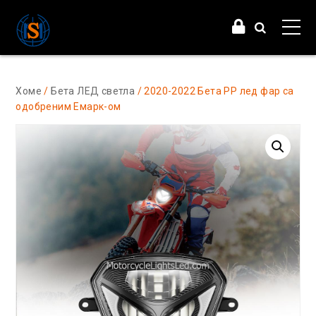
Хоме
/
Бета ЛЕД светла
/ 2020-2022 Бета РР лед фар са
одобреним Емарк-ом