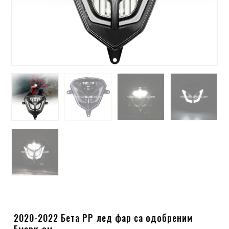
2020-2022 Бета РР лед фар са одобреним
Емарк-ом