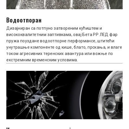
Водоотпоран
Дизајниран са потпуно затвореним кућиштем и
висококвалитетним заптивкама, овај Бета РР ЛЕД фар
пружа поуздане водоотпорне перформансе, штитећи
унутрашње компоненте од кише, блато, прскања, и влаге
током агресивних теренских авантура или вожње по
екстремним временским условима.