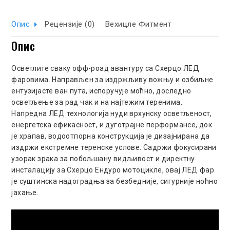
Опис
Рецензије (0)
Вехицле Фитмент
Опис
Осветлите сваку офф-роад авантуру са Схерцо ЛЕД
фаровима. Направљен за издржљиву вожњу и озбиљне
ентузијасте ван пута, испоручује моћно, доследно
осветљење за рад чак и на најтежим теренима.
Напредна ЛЕД технологија нуди врхунску осветљеност,
енергетска ефикасност, и дуготрајне перформансе, док
је храпав, водоотпорна конструкција је дизајнирана да
издржи екстремне теренске услове. Садржи фокусирани
узорак зрака за побољшану видљивост и директну
инсталацију за Схерцо Ендуро мотоцикле, овај ЛЕД фар
је суштинска надоградња за безбедније, сигурније ноћно
јахање.