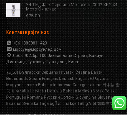
Х4 Лед Фар Сијалица Мотоцикл 9003 ХБ2 Х4
Мото Сијалица
$
25.00
Контактирајте нас
+86 13808811423
морсун@морсунлед.цом
Соба 702, бр. 100 Јикиан Бацк Стреет, Баииун
Дистрицт, Гунгзхоу, Гуангдонг, Кина
العربية
Български
Cebuano
Hrvatski
Čeština
Dansk
Nederlands
Suomi
Français
Deutsch
English
Ελληνικά
Magyar
Íslenska
Bahasa Indonesia
Gaeilge
Italiano
日本語
한
국어
ភាសាខ្មែរ
Latviešu
Lietuvių
Bahasa Melayu
Norsk
Polski
Português
Română
Русский
Српски
Slovenčina
Slovenščina
Español
Svenska
Tagalog
ไทย
Türkçe
Tiếng Việt
繁體中文
Цопиригхт © 2026
ОЕМ/ОДМ светла за мотоцикле
Фабрика. Сва права задржана.