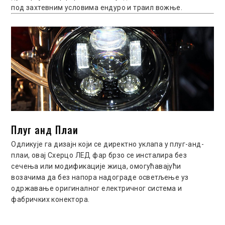
под захтевним условима ендуро и траил вожње.
Плуг анд Плаи
Одликује га дизајн који се директно уклапа у плуг-анд-
плаи, овај Схерцо ЛЕД фар брзо се инсталира без
сечења или модификације жица, омогућавајући
возачима да без напора надограде осветљење уз
одржавање оригиналног електричног система и
фабричких конектора.