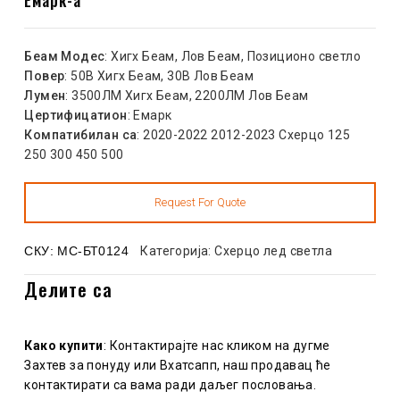
Беам Модес
: Хигх Беам, Лов Беам, Позиционо светло
Повер
: 50В Хигх Беам, 30В Лов Беам
Лумен
: 3500ЛМ Хигх Беам, 2200ЛМ Лов Беам
Цертифицатион
: Емарк
Компатибилан са
: 2020-2022 2012-2023 Схерцо 125
250 300 450 500
СКУ:
МС-БТ0124
Категорија:
Схерцо лед светла
Делите са
Како купити
: Контактирајте нас кликом на дугме
Захтев за понуду или Вхатсапп, наш продавац ће
контактирати са вама ради даљег пословања.