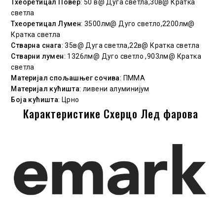
Тхеоретицал Повер
: 50 в@ Дуга светла,30в@ Кратка
светла
Тхеоретицал Лумен
: 3500лм@ Дуго светло,2200лм@
Кратка светла
Стварна снага
: 35в@ Дуга светла,22в@ Кратка светла
Стварни лумен
: 1326лм@ Дуго светло ,903лм@ Кратка
светла
Материјал спољашњег сочива
: ПММА
Материјал кућишта
: ливени алуминијум
Боја кућишта
: Црно
Карактеристике Схерцо Лед фарова