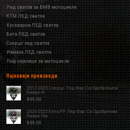
Лед светла за БМВ мотоцикле
КТМ ЛЕД светла
Хускварна ЛЕД светла
Бета ЛЕД светла
Схерцо лед светла
Иамаха ЛЕД светла
Лед сијалице за мотоцикле
Најновији производи
2012-2023 Схерцо Лед Фар Са Одобрењем
Емарк-А
$
65.00
2020-2022 Бета РР Лед Фар Са Одобреним
Емарк-Ом
$
65.00