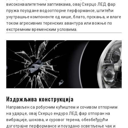
висококвалитетним заптивкама, овај Схерцо ЛЕД фар
пружа поуздане водоотпорне перформансе, штитећи
унутрашње компоненте од кише, блато, прскања, и влаге
током агресивних теренских авантура или вожње по
екстремним временским условима.
Издржљива конструкција
Направљен са робусним кућиштем и сочивом отпорним
на ударце, овај Схерцо ендуро ЛЕД фар отпоран на
вибрације, шокова, и суровог терена, обезбеђујући
дуготрајне перформансе и поуздано осветљење чак и