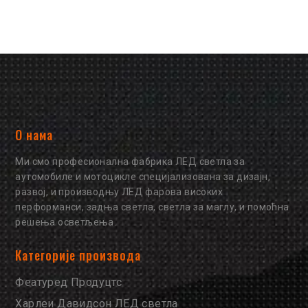
О нама
Ми смо професионална фабрика ЛЕД светла за
аутомобиле и мотоцикле специјализована за дизајн,
развој, и производњу ЛЕД фарова високих
перформанси, задња светла, светла за маглу, и помоћна
решења осветљења.
Категорије производа
Феатуред Продуцтс
Харлеи Давидсон ЛЕД светла