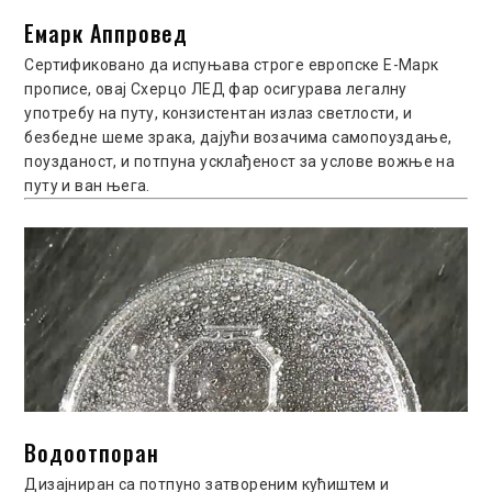
Емарк Аппровед
Сертификовано да испуњава строге европске Е-Марк
прописе, овај Схерцо ЛЕД фар осигурава легалну
употребу на путу, конзистентан излаз светлости, и
безбедне шеме зрака, дајући возачима самопоуздање,
поузданост, и потпуна усклађеност за услове вожње на
путу и ​​ван њега.
Водоотпоран
Дизајниран са потпуно затвореним кућиштем и