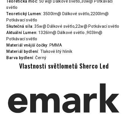
Teoretická moc
: 50 w@ Dálkové světlo,30w@ Potkávací
světlo
Teoretický Lumen
: 3500lm@ Dálkové světlo,2200lm@
Potkávací světlo
Skutečná síla
: 35w@ Dálkové světlo,22w@ Potkávací světlo
Aktuální Lumen
: 1326lm@ Dálkové světlo ,903lm@
Potkávací světlo
Materiál vnější čočky
: PMMA
Materiál bydlení
: Tlakově litý hliník
Barva bydlení
: Černý
Vlastnosti světlometů Sherco Led