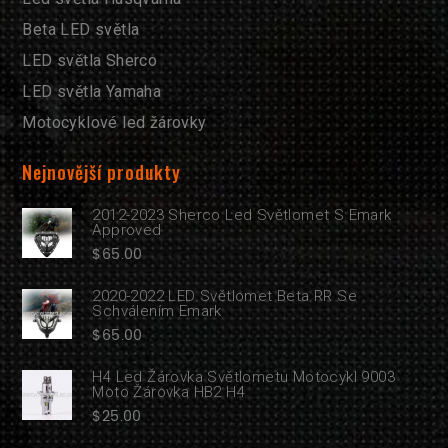
Beta LED světla
LED světla Sherco
LED světla Yamaha
Motocyklové led žárovky
Nejnovější produkty
2012-2023 Sherco Led Světlomet S Emark
Approved
$
65.00
2020-2022 LED Světlomet Beta RR Se
Schválením Emark
$
65.00
H4 Led Žárovka Světlometu Motocykl 9003
Moto Žárovka HB2 H4
$
25.00