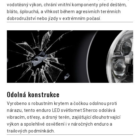
vodotěsný výkon, chrání vnitřní komponenty před deštěm,
bláto, šplouchá, a vlhkost během agresivních terénních
dobrodružství nebo jízdy v extrémním počasí.
Odolná konstrukce
Vyrobeno s robustním krytem a čočkou odolnou proti
nárazu, tento enduro LED světlomet Sherco odolává
vibracím, otřesy, a drsný terén, zajišťující dlouhotrvající
výkon a spolehlivé osvětlení i v náročných enduro a
trailových podmínkách.