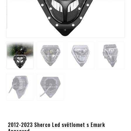
2012-2023 Sherco Led světlomet s Emark
Approved