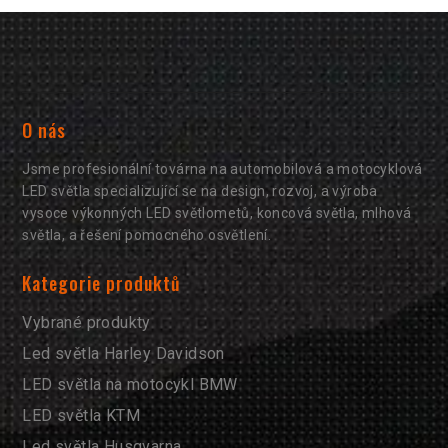
O nás
Jsme profesionální továrna na automobilová a motocyklová
LED světla specializující se na design, rozvoj, a výroba
vysoce výkonných LED světlometů, koncová světla, mlhová
světla, a řešení pomocného osvětlení.
Kategorie produktů
Vybrané produkty
Led světla Harley Davidson
LED světla na motocykl BMW
LED světla KTM
Led světla Husqvarna