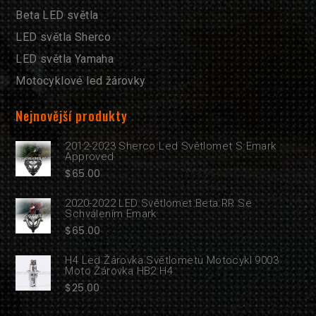
Beta LED světla
LED světla Sherco
LED světla Yamaha
Motocyklové led žárovky
Nejnovější produkty
2012-2023 Sherco Led Světlomet S Emark
Approved
$
65.00
2020-2022 LED Světlomet Beta RR Se
Schválením Emark
$
65.00
H4 Led Žárovka Světlometu Motocykl 9003
Moto Žárovka HB2 H4
$
25.00