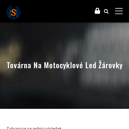
Továrna Na Motocyklové Led Žárovky
Zobrazuje se jediný výsledek