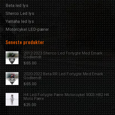
Beta led lys
Sherco Led lys
Yamaha led lys
Motorcykel LED-pærer
Seneste produkter
2012-2023 Sherco Led Forlygte Med Emark
Godkendt
$
65.00
2020-2022 Beta RR Led Forlygte Med Emark
Godkendt
$
65.00
H4 Led Forlygte Pære Motorcykel 9003 HB2 H4
Moto Pære
$
25.00