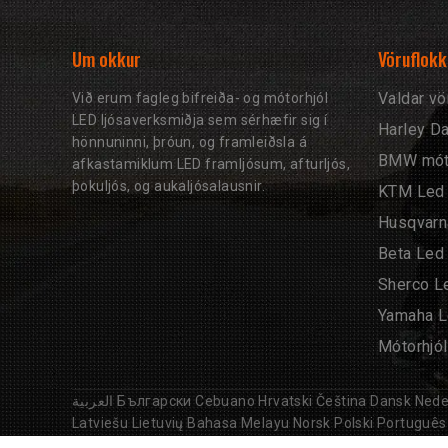
Um okkur
Vöruflokk
Valdar vö
Við erum fagleg bifreiða- og mótorhjól
LED ljósaverksmiðja sem sérhæfir sig í
Harley Da
hönnuninni, þróun, og framleiðsla á
BMW móto
afkastamiklum LED framljósum, afturljós,
þokuljós, og aukaljósalausnir.
KTM Led 
Husqvarn
Beta Led 
Sherco Le
Yamaha L
Mótorhjól
العربية
Български
Cebuano
Hrvatski
Čeština
Dansk
Nede
Latviešu
Lietuvių
Bahasa Melayu
Norsk
Polski
Português