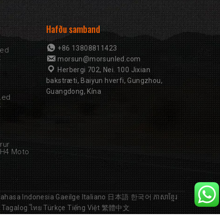
Hafðu samband
+86 13808811423
Led
k
morsun@morsunled.com
Herbergi 702, Nei. 100 Jixian
bakstræti, Baiyun hverfi, Gungzhou,
Guangdong, Kína
Led
k
rur
 H4 Moto
ahasa Indonesia
Gaeilge
Italiano
日本語
한국어
ភាសាខ្មែរ
Tagalog
ไทย
Türkçe
Tiếng Việt
繁體中文