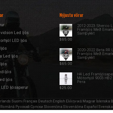
ar
Nýjustu vörur
rur
2012-2023 Sherco 
Framljós Með Emar
vidson Led ljós
Samþykkt
$
65.00
rhjól LED ljós
ljós
2020-2022 Beta RR 
Framljós Með Emar
a Led ljós
Samþykkt
$
65.00
ljós
d ljós
H4 Led Framljósape
Mótorhjól 9003 HB2
ed ljós
Pera
 LED ljósaperur
$
25.00
rlands
Suomi
Français
Deutsch
English
Ελληνικά
Magyar
Íslenska
B
Română
Русский
Српски
Slovenčina
Slovenščina
Español
Svenska