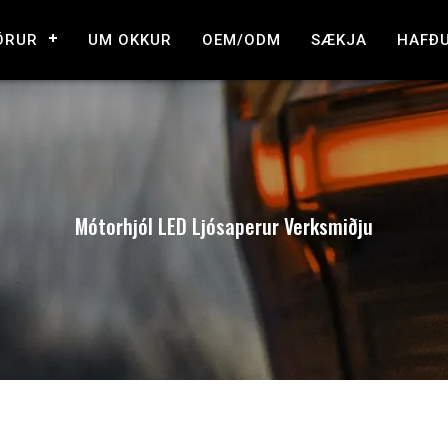
ÖRUR
UM OKKUR
OEM/ODM
SÆKJA
HAFÐ
Mótorhjól LED Ljósaperur Verksmiðju