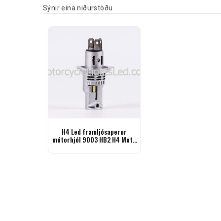
Sýnir eina niðurstöðu
H4 Led framljósaperur
mótorhjól 9003 HB2 H4 Moto
pera