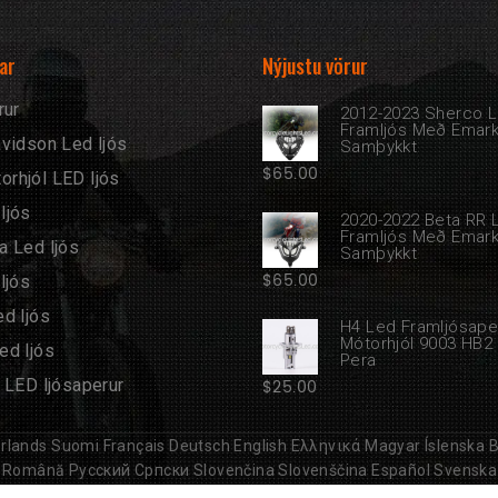
ar
Nýjustu vörur
rur
2012-2023 Sherco 
Framljós Með Emar
vidson Led ljós
Samþykkt
$
65.00
rhjól LED ljós
ljós
2020-2022 Beta RR 
Framljós Með Emar
a Led ljós
Samþykkt
$
65.00
ljós
d ljós
H4 Led Framljósape
Mótorhjól 9003 HB2
ed ljós
Pera
 LED ljósaperur
$
25.00
rlands
Suomi
Français
Deutsch
English
Ελληνικά
Magyar
Íslenska
B
Română
Русский
Српски
Slovenčina
Slovenščina
Español
Svenska