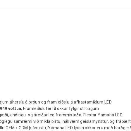
eggjum áherslu á þróun og framleiðslu á afkastamiklum LED
949 vottun
, Framleiðsluferlið okkar fylgir ströngum
 gæði, endingu, og áreiðanleg frammistaða. Flestar Yamaha LED
alöglegu samræmi við mikla birtu, nákvæm geislamynstur, og frábært
ullri OEM / ODM þjónustu, Yamaha LED ljósin okkar eru með harðgerð