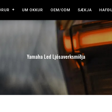
ÖRUR
UM OKKUR
OEM/ODM
SÆKJA
HAFÐ
Yamaha Led Ljósaverksmiðja