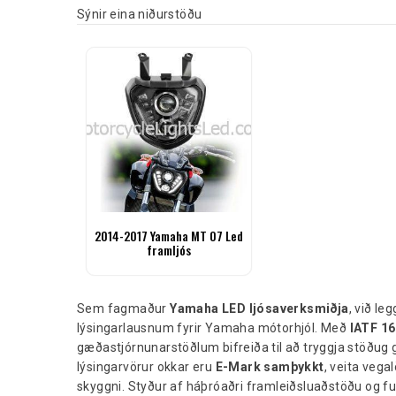
Sýnir eina niðurstöðu
2014-2017 Yamaha MT 07 Led
framljós
Sem fagmaður
Yamaha LED ljósaverksmiðja
, við l
lýsingarlausnum fyrir Yamaha mótorhjól. Með
IATF 16
gæðastjórnunarstöðlum bifreiða til að tryggja stöðug
lýsingarvörur okkar eru
E-Mark samþykkt
, veita veg
skyggni. Styður af háþróaðri framleiðsluaðstöðu og f