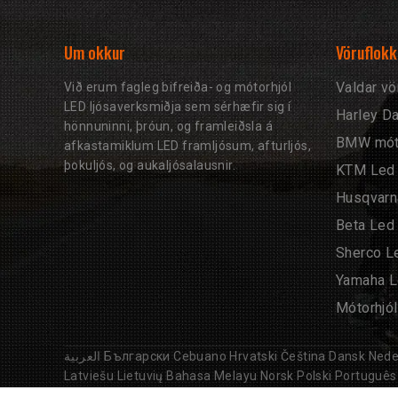
Um okkur
Vöruflokk
Valdar vö
Við erum fagleg bifreiða- og mótorhjól
LED ljósaverksmiðja sem sérhæfir sig í
Harley Da
hönnuninni, þróun, og framleiðsla á
BMW móto
afkastamiklum LED framljósum, afturljós,
þokuljós, og aukaljósalausnir.
KTM Led 
Husqvarn
Beta Led 
Sherco Le
Yamaha L
Mótorhjól
العربية
Български
Cebuano
Hrvatski
Čeština
Dansk
Nede
Latviešu
Lietuvių
Bahasa Melayu
Norsk
Polski
Português