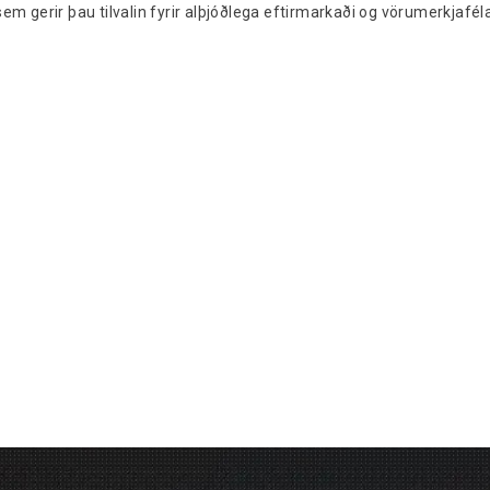
em gerir þau tilvalin fyrir alþjóðlega eftirmarkaði og vörumerkjafél