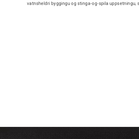
vatnsheldri byggingu og stinga-og-spila uppsetningu, s