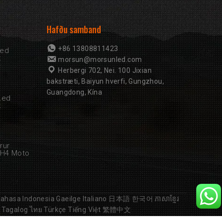
Hafðu samband
+86 13808811423
Led
k
morsun@morsunled.com
Herbergi 702, Nei. 100 Jixian
bakstræti, Baiyun hverfi, Gungzhou,
Guangdong, Kína
Led
k
rur
 H4 Moto
ahasa Indonesia
Gaeilge
Italiano
日本語
한국어
ភាសាខ្មែរ
Tagalog
ไทย
Türkçe
Tiếng Việt
繁體中文