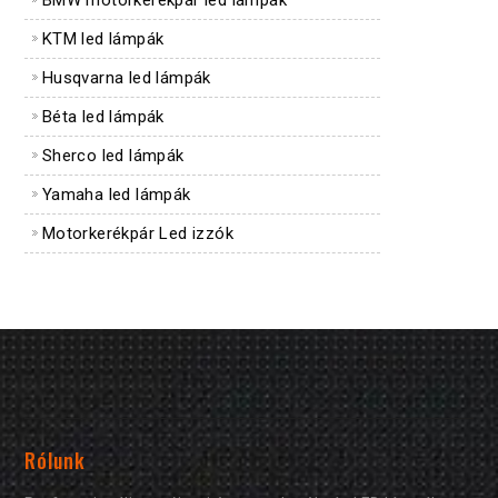
BMW motorkerékpár led lámpák
KTM led lámpák
Husqvarna led lámpák
Béta led lámpák
Sherco led lámpák
Yamaha led lámpák
Motorkerékpár Led izzók
Rólunk