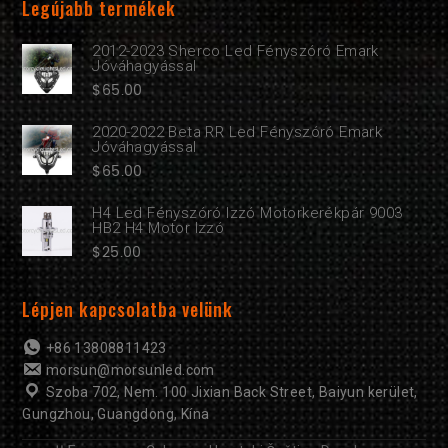
Legújabb termékek
2012-2023 Sherco Led Fényszóró Emark
Jóváhagyással
$
65.00
2020-2022 Beta RR Led Fényszóró Emark
Jóváhagyással
$
65.00
H4 Led Fényszóró Izzó Motorkerékpár 9003
HB2 H4 Motor Izzó
$
25.00
Lépjen kapcsolatba velünk
+86 13808811423
morsun@morsunled.com
Szoba 702, Nem. 100 Jixian Back Street, Baiyun kerület,
Gungzhou, Guangdong, Kína