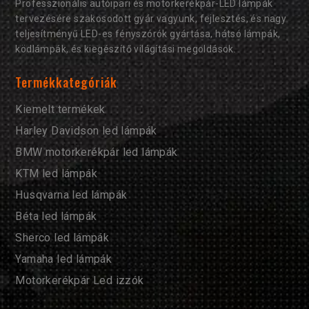
Professzionális autóipari és motorkerékpár-LED lámpák
tervezésére szakosodott gyár vagyunk, fejlesztés, és nagy
teljesítményű LED-es fényszórók gyártása, hátsó lámpák,
ködlámpák, és kiegészítő világítási megoldások.
Termékkategóriák
Kiemelt termékek
Harley Davidson led lámpák
BMW motorkerékpár led lámpák
KTM led lámpák
Husqvarna led lámpák
Béta led lámpák
Sherco led lámpák
Yamaha led lámpák
Motorkerékpár Led izzók