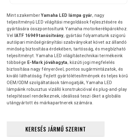
Mint szakember
Yamaha LED lámpa gyár
, nagy
teljesítményű LED világítási megoldások fejlesztésére és
gyártására összpontosítunk Yamaha motorkerékpárokhoz.
Vel
IATF 16949 tanúsítvány
, gyártási folyamatunk szigorú
autóipari minőségirányítási szabványokat követ az állandó
minőség biztosítása érdekében, tartósság, és megbízható
teljesítményt. Yamaha LED világítástechnikai termékeink
többsége
E-Mark jóváhagyta
, közúti jogi megfelelés
biztosítása nagy fényerővel, pontos sugármintázatok, és
kiváló láthatóság. Fejlett gyártólétesítmények és teljes körű
OEM/ODM szolgáltatások támogatják, Yamaha LED
lámpáink robusztus vízálló konstrukcióval és plug-and-play
telepítéssel rendelkeznek, ideálissá teszi őket a globális
utángyártott és márkapartnerek számára.
KERESÉS JÁRMŰ SZERINT