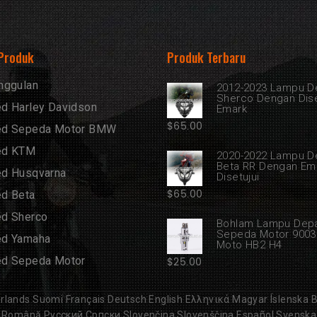
 Produk
Produk Terbaru
nggulan
2012-2023 Lampu D
Sherco Dengan Dise
d Harley Davidson
Emark
$
65.00
ed Sepeda Motor BMW
ed KTM
2020-2022 Lampu D
Beta RR Dengan Em
d Husqvarna
Disetujui
$
65.00
d Beta
d Sherco
Bohlam Lampu Dep
Sepeda Motor 9003
ed Yamaha
Moto HB2 H4
d Sepeda Motor
$
25.00
rlands
Suomi
Français
Deutsch
English
Ελληνικά
Magyar
Íslenska
B
Română
Русский
Српски
Slovenčina
Slovenščina
Español
Svenska