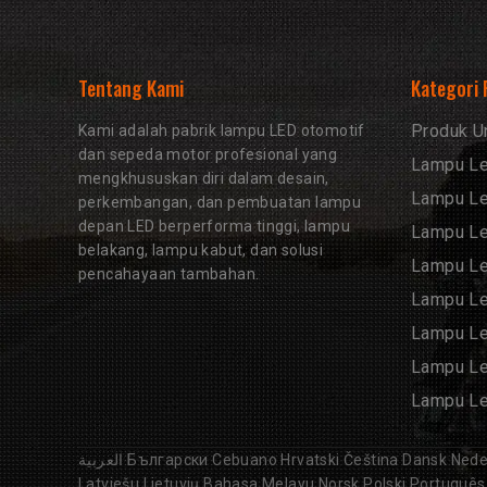
Tentang Kami
Kategori
Produk U
Kami adalah pabrik lampu LED otomotif
dan sepeda motor profesional yang
Lampu Le
mengkhususkan diri dalam desain,
Lampu L
perkembangan, dan pembuatan lampu
depan LED berperforma tinggi, lampu
Lampu L
belakang, lampu kabut, dan solusi
Lampu Le
pencahayaan tambahan.
Lampu Le
Lampu Le
Lampu L
Lampu Le
العربية
Български
Cebuano
Hrvatski
Čeština
Dansk
Nede
Latviešu
Lietuvių
Bahasa Melayu
Norsk
Polski
Português