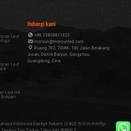
Hubungi kami
+86 13808811423
epan Led
tujui
morsun@morsunled.com
Ruang 702, TIDAK. 100 Jalan Belakang
Jixian, Distrik Baiyun, Gungzhou,
Guangdong, Cina
epan Led
ark
an Led H4
 Bohlam
ahasa Indonesia
Gaeilge
Italiano
日本語
한국어
ភាសាខ្មែរ
Tagalog
ไทย
Türkçe
Tiếng Việt
繁體中文