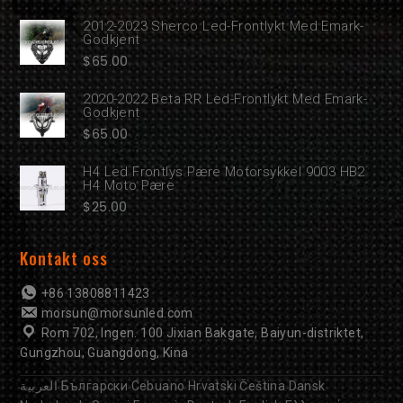
2012-2023 Sherco Led-Frontlykt Med Emark-
Godkjent
$
65.00
2020-2022 Beta RR Led-Frontlykt Med Emark-
Godkjent
$
65.00
H4 Led Frontlys Pære Motorsykkel 9003 HB2
H4 Moto Pære
$
25.00
Kontakt oss
+86 13808811423
morsun@morsunled.com
Rom 702, Ingen. 100 Jixian Bakgate, Baiyun-distriktet,
Gungzhou, Guangdong, Kina
العربية
Български
Cebuano
Hrvatski
Čeština
Dansk