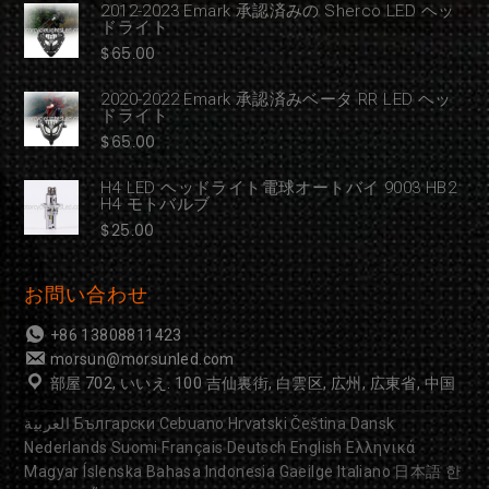
2012-2023 Emark 承認済みの Sherco LED ヘッ
ドライト
$
65.00
2020-2022 Emark 承認済みベータ RR LED ヘッ
ドライト
$
65.00
H4 LED ヘッドライト電球オートバイ 9003 HB2
H4 モトバルブ
$
25.00
お問い合わせ
+86 13808811423
morsun@morsunled.com
部屋 702, いいえ. 100 吉仙裏街, 白雲区, 広州, 広東省, 中国
العربية
Български
Cebuano
Hrvatski
Čeština
Dansk
Nederlands
Suomi
Français
Deutsch
English
Ελληνικά
Magyar
Íslenska
Bahasa Indonesia
Gaeilge
Italiano
日本語
한