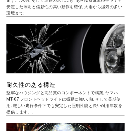
ます。, 水分, そして道路の水しぶき, あらゆる気象条件下でも
安定した照明と信頼性の高い動作を確保, 大雨から湿気の多い
環境まで.
耐久性のある構造
堅牢なハウジングと高品質のコンポーネントで構築, ヤマハ
MT-07 フロントヘッドライトは振動に強い, 熱, そして長期使
用, 厳しい走行条件下でも安定した照明性能と長い耐用年数を
提供します。.