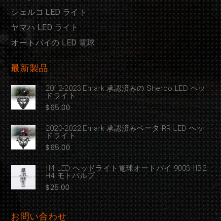
シェルコ LED ライト
ヤマハ LED ライト
オートバイの LED 電球
最新製品
2012-2023 Emark 承認済みの Sherco LED ヘッ
ドライト
$
65.00
2020-2022 Emark 承認済みベータ RR LED ヘッ
ドライト
$
65.00
H4 LED ヘッドライト電球オートバイ 9003 HB2
H4 モトバルブ
$
25.00
お問い合わせ