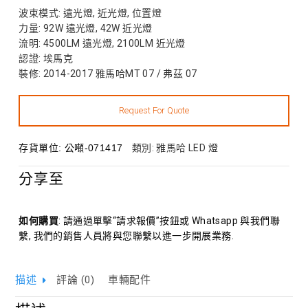
波束模式
: 遠光燈, 近光燈, 位置燈
力量
: 92W 遠光燈, 42W 近光燈
流明
: 4500LM 遠光燈, 2100LM 近光燈
認證
: 埃馬克
裝修
: 2014-2017 雅馬哈MT 07 / 弗茲 07
存貨單位:
公噸-071417
類別:
雅馬哈 LED 燈
分享至
如何購買
: 請通過單擊“請求報價”按鈕或 Whatsapp 與我們聯
繫, 我們的銷售人員將與您聯繫以進一步開展業務.
描述
評論 (0)
車輛配件