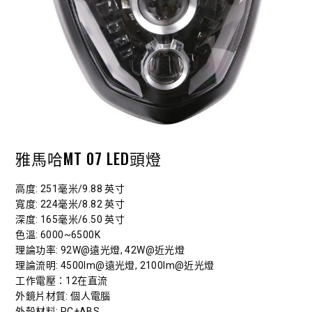
雅馬哈MT 07 LED頭燈
高度
: 251毫米/9.88 英寸
寬度
: 224毫米/8.82 英寸
深度
: 165毫米/6.50 英寸
色溫
: 6000~6500K
理論功率
: 92W@遠光燈, 42W@近光燈
理論流明
: 4500lm@遠光燈, 2100lm@近光燈
工作電壓
：12在直流
外鏡片材質
: 個人電腦
外殼材料
: PC+ABS