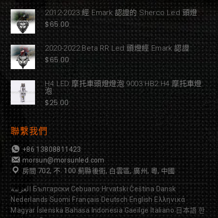
2012-2023 經 Emark 認證的 Sherco Led 頭燈
$
65.00
2020-2022 Beta RR Led 頭燈經 Emark 認證
$
65.00
H4 LED 摩托車頭燈燈泡 9003 HB2 H4 摩托車燈
泡
$
25.00
聯繫我們
+86 13808811423
morsun@morsunled.com
房間 702, 不. 100 薊縣後街, 白雲區, 廣州, 粵, 中國
العربية
Български
Cebuano
Hrvatski
Čeština
Dansk
Nederlands
Suomi
Français
Deutsch
English
Ελληνικά
Magyar
Íslenska
Bahasa Indonesia
Gaeilge
Italiano
日本語
한