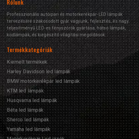
Rólunk
Professzionális autóipari és motorkerékpár-LED lámpák
tervezésére szakosodott gyár vagyunk, fejlesztés, és nagy
teljesítményű LED-es fényszórók gyártása, hátsó lámpák,
ködlámpák, és kiegészítő világítási megoldások.
Termékkategóriák
Kiemelt termékek
Harley Davidson led lámpák
BMW motorkerékpár led lámpák
KTM led lámpák
Husqvarna led lámpák
Béta led lámpák
Sherco led lámpák
Yamaha led lámpák
Motorkerékpár Led izzók