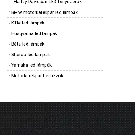
Harley Davidson LED fényszórók
BMW motorkerékpár led lámpák
KTM led lámpák
Husqvarna led lámpák
Béta led lámpák
Sherco led lámpák
Yamaha led lámpák
Motorkerékpár Led izzók