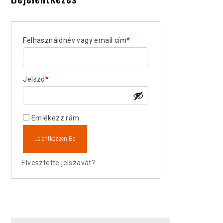
Kívánt
Felhasználónév vagy email cím
*
Kívánt
Jelszó
*
Emlékezz rám
Jelentkezzen Be
Elvesztette jelszavát?