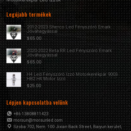
Legújabb termékek
2012-2023 Sherco Led Fényszóró Emark
Jóváhagyással
$
65.00
2020-2022 Beta RR Led Fényszóró Emark
Jóváhagyással
$
65.00
H4 Led Fényszóró Izzó Motorkerékpár 9003
HB2 H4 Motor Izzó
$
25.00
Lépjen kapcsolatba velünk
+86 13808811423
morsun@morsunled.com
Szoba 702, Nem. 100 Jixian Back Street, Baiyun kerület,