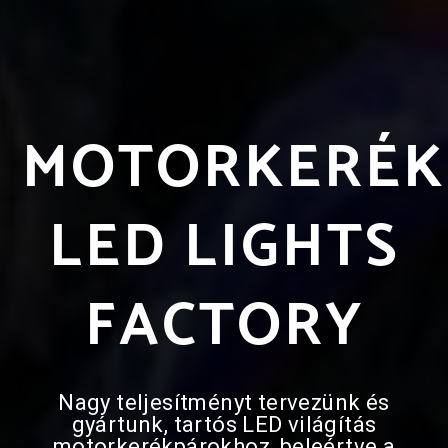
MOTORKERÉK
LED LIGHTS
FACTORY
Nagy teljesítményt tervezünk és
gyártunk, tartós LED világítás
motorkerékpárokhoz, beleértve a