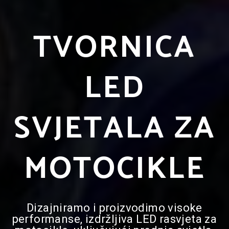
TVORNICA
LED
SVJETALA ZA
MOTOCIKLE
Dizajniramo i proizvodimo visoke
performanse, izdržljiva LED rasvjeta za