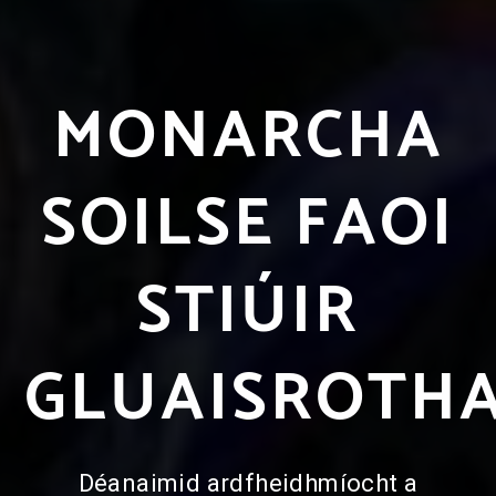
MONARCHA
SOILSE FAOI
STIÚIR
GLUAISROTH
Déanaimid ardfheidhmíocht a