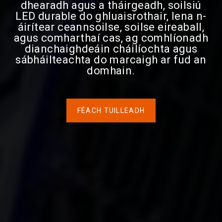
dhearadh agus a tháirgeadh, soilsiú
LED durable do ghluaisrothair, lena n-
áirítear ceannsoilse, soilse eireaball,
agus comharthaí cas, ag comhlíonadh
dianchaighdeáin cháilíochta agus
sábháilteachta do marcaigh ar fud an
domhain.
FÉACH TUILLEADH