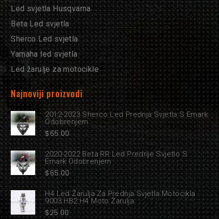
Led svjetla Husqvarna
Beta Led svjetla
Sherco Led svjetla
Yamaha led svjetla
Led žarulje za motocikle
Najnoviji proizvodi
2012-2023 Sherco Led Prednja Svjetla S Emark
Odobrenjem
$
65.00
2020-2022 Beta RR Led Prednje Svjetlo S
Emark Odobrenjem
$
65.00
H4 Led Žarulja Za Prednja Svjetla Motocikla
9003 HB2 H4 Moto Žarulja
$
25.00