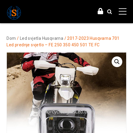
Dom
/
Led svjetla Husqvarna
/ 2017-2023 Husqvarna 701
Led prednje svjetlo – FE 250 350 450 501 TE FC