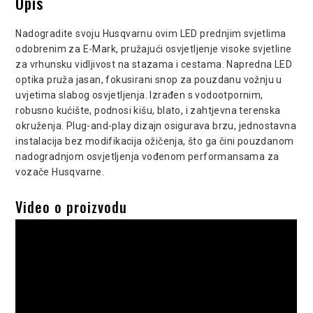
Opis
Nadogradite svoju Husqvarnu ovim LED prednjim svjetlima
odobrenim za E-Mark, pružajući osvjetljenje visoke svjetline
za vrhunsku vidljivost na stazama i cestama. Napredna LED
optika pruža jasan, fokusirani snop za pouzdanu vožnju u
uvjetima slabog osvjetljenja. Izrađen s vodootpornim,
robusno kućište, podnosi kišu, blato, i zahtjevna terenska
okruženja. Plug-and-play dizajn osigurava brzu, jednostavna
instalacija bez modifikacija ožičenja, što ga čini pouzdanom
nadogradnjom osvjetljenja vođenom performansama za
vozače Husqvarne.
Video o proizvodu