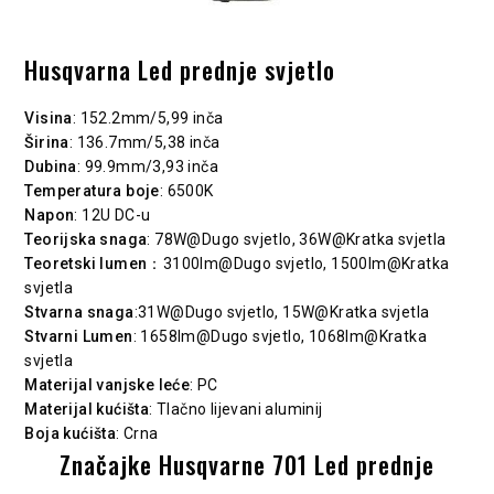
Husqvarna Led prednje svjetlo
Visina
: 152.2mm/5,99 inča
Širina
: 136.7mm/5,38 inča
Dubina
: 99.9mm/3,93 inča
Temperatura boje
: 6500K
Napon
: 12U DC-u
Teorijska snaga
: 78W@Dugo svjetlo, 36W@Kratka svjetla
Teoretski lumen
：3100lm@Dugo svjetlo, 1500lm@Kratka
svjetla
Stvarna snaga
:31W@Dugo svjetlo, 15W@Kratka svjetla
Stvarni Lumen
: 1658lm@Dugo svjetlo, 1068lm@Kratka
svjetla
Materijal vanjske leće
: PC
Materijal kućišta
: Tlačno lijevani aluminij
Boja kućišta
: Crna
Značajke Husqvarne 701 Led prednje