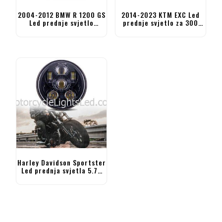
2004-2012 BMW R 1200 GS
2014-2023 KTM EXC Led
Led prednje svjetlo
prednje svjetlo za 300
R1200GS avanturističko
500 EXC 350 EXC-F 250
prednje svjetlo
XCF-W
Harley Davidson Sportster
Led prednja svjetla 5.75
inča Prednje svjetlo
motocikla