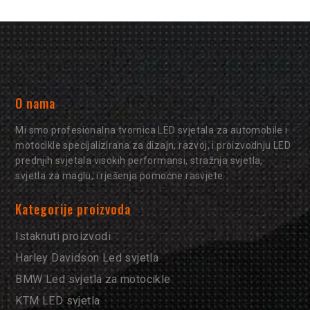
O nama
Mi smo profesionalna tvornica LED svjetala za automobile i
motocikle specijalizirana za dizajn, razvoj, i proizvodnju LED
prednjih svjetala visokih performansi, stražnja svjetla,
svjetla za maglu, i rješenja pomoćne rasvjete.
Kategorije proizvoda
Istaknuti proizvodi
Harley Davidson Led svjetla
BMW Led svjetla za motocikle
KTM LED svjetla